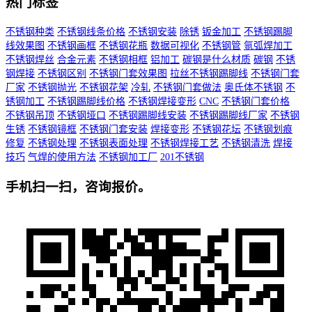
热门标签
不锈钢种类
不锈钢线条价格
不锈钢安装
除锈
钣金加工
不锈钢踢脚
线效果图
不锈钢画框
不锈钢花瓶
数据可视化
不锈钢管
氩弧焊加工
不锈钢焊丝
合金元素
不锈钢相框
铝加工
碳钢是什么材质
碳钢
不锈
钢焊接
不锈钢区别
不锈钢门套效果图
拉丝不锈钢踢脚线
不锈钢门套
厂家
不锈钢抛光
不锈钢花架
冷轧
不锈钢门套做法
奥氏体不锈钢
不
锈钢加工
不锈钢踢脚线价格
不锈钢焊接变形
CNC
不锈钢门套价格
不锈钢吊顶
不锈钢垭口
不锈钢踢脚线安装
不锈钢踢脚线厂家
不锈钢
生锈
不锈钢镜框
不锈钢门套安装
焊接变形
不锈钢花坛
不锈钢划痕
修复
不锈钢处理
不锈钢表面处理
不锈钢焊接工艺
不锈钢清洗
焊接
技巧
气焊的使用方法
不锈钢加工厂
201不锈钢
手机扫一扫，咨询报价。