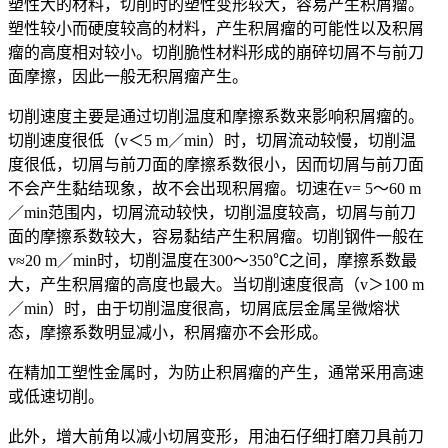
塑性大的材料，切削时的塑性变形较大，容易产生积屑瘤。
塑性较小而硬度较高的材料，产生积屑瘤的可能性以及积屑
瘤的高度相对较小。切削脆性材料形成的崩碎切屑不与前刀
面摩擦，因此一般无积屑瘤产生。
切削速度主要是通过切削温度和摩擦系数来影响积屑瘤的。
切削速度很低（v＜5 m／min）时，切屑流动较慢，切削温
度很低，切屑与前刀面的摩擦系数很小，因而切屑与前刀面
不会产生黏结现象，故不会出现积屑瘤。切速在v= 5～60 m
／min范围内，切屑流动较快，切削温度较高，切屑与前刀
面的摩擦系数较大，容易黏结产生积屑瘤。切削钢件一般在
v≈20 m／min时，切削温度在300～350℃之间，摩擦系数最
大，产生积屑瘤的高度也最大。当切削速度很高（v＞100 m
／min）时，由于切削温度很高，切屑底层金属呈微熔状
态，摩擦系数明显减小，积屑瘤亦不会形成。
在精加工塑性金属时，为防止积屑瘤的产生，通常采用高速
或低速切削。
此外，增大前角以减小切屑变形，用油石仔细打磨刀具前刀