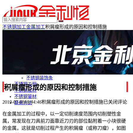
不锈钢加工
金属加工
积屑瘤形成的原因和控制措施
×
MENU
不锈钢制品
不锈钢装饰
不锈钢踢脚线
不锈钢门套
不锈钢电梯门套
不锈钢装饰条
不锈钢工程
积屑瘤形成的原因和控制措施
不锈钢板材
不锈钢管材
2019-07-06
10:44:46
积屑瘤形成的原因和控制措施
已关闭评论
联系方式
在金属加工的过程中，以一定切削速度范围内切削塑性金
属，常发现在刀具前刀面靠近刀刃的部位黏附着一小块很硬
的金属，这就是切削过程产生的积屑瘤（或称刀瘤），如图