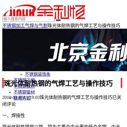
不锈钢加工
气焊与气割
珠光体耐热钢的气焊工艺与操作技巧
×
MENU
不锈钢制品
不锈钢装饰
不锈钢踢脚线
不锈钢门套
不锈钢电梯门套
不锈钢装饰条
不锈钢工程
珠光体耐热钢的气焊工艺与操作技巧
不锈钢板材
不锈钢管材
2019-03-06
13:19:03
珠光体耐热钢的气焊工艺与操作技巧
已关
联系方式
闭评论
一、焊接性
珠光体耐热钢是以铬、钼为主要合金元素的低合金钢，由于