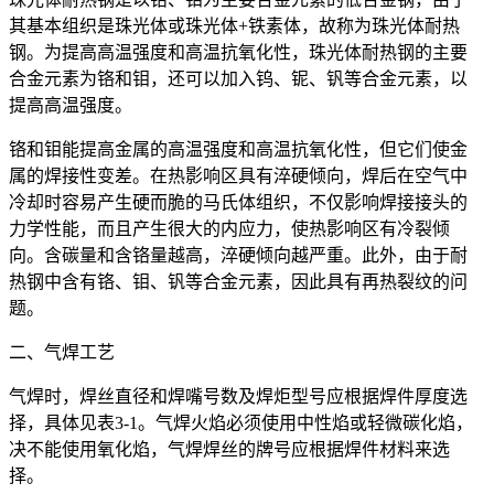
其基本组织是珠光体或珠光体+铁素体，故称为珠光体耐热
钢。为提高高温强度和高温抗氧化性，珠光体耐热钢的主要
合金元素为铬和钼，还可以加入钨、铌、钒等合金元素，以
提高高温强度。
铬和钼能提高金属的高温强度和高温抗氧化性，但它们使金
属的焊接性变差。在热影响区具有淬硬倾向，焊后在空气中
冷却时容易产生硬而脆的马氏体组织，不仅影响焊接接头的
力学性能，而且产生很大的内应力，使热影响区有冷裂倾
向。含碳量和含铬量越高，淬硬倾向越严重。此外，由于耐
热钢中含有铬、钼、钒等合金元素，因此具有再热裂纹的问
题。
二、气焊工艺
气焊时，焊丝直径和焊嘴号数及焊炬型号应根据焊件厚度选
择，具体见表3-1。气焊火焰必须使用中性焰或轻微碳化焰，
决不能使用氧化焰，气焊焊丝的牌号应根据焊件材料来选
择。