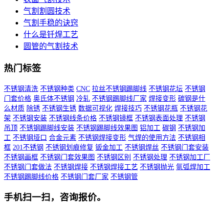
气割割圆技术
气割手稳的诀窍
什么是钎焊工艺
圆管的气割技术
热门标签
不锈钢清洗
不锈钢种类
CNC
拉丝不锈钢踢脚线
不锈钢花坛
不锈钢
门套价格
奥氏体不锈钢
冷轧
不锈钢踢脚线厂家
焊接变形
碳钢是什
么材质
除锈
不锈钢生锈
数据可视化
焊接技巧
不锈钢花瓶
不锈钢花
架
不锈钢安装
不锈钢线条价格
不锈钢镜框
不锈钢表面处理
不锈钢
吊顶
不锈钢踢脚线安装
不锈钢踢脚线效果图
铝加工
碳钢
不锈钢加
工
不锈钢垭口
合金元素
不锈钢焊接变形
气焊的使用方法
不锈钢相
框
201不锈钢
不锈钢划痕修复
钣金加工
不锈钢焊丝
不锈钢门套安装
不锈钢画框
不锈钢门套效果图
不锈钢区别
不锈钢处理
不锈钢加工厂
不锈钢门套做法
不锈钢焊接
不锈钢焊接工艺
不锈钢抛光
氩弧焊加工
不锈钢踢脚线价格
不锈钢门套厂家
不锈钢管
手机扫一扫，咨询报价。