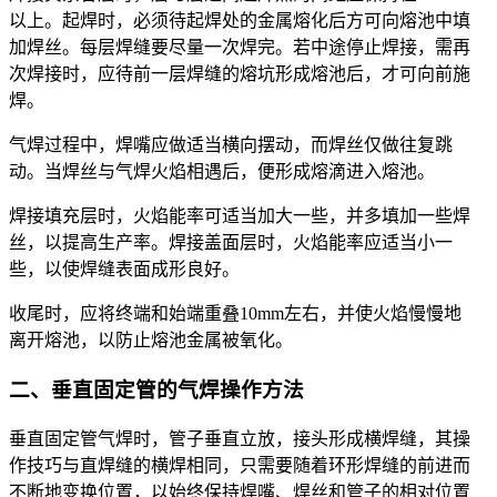
以上。起焊时，必须待起焊处的金属熔化后方可向熔池中填
加焊丝。每层焊缝要尽量一次焊完。若中途停止焊接，需再
次焊接时，应待前一层焊缝的熔坑形成熔池后，才可向前施
焊。
气焊过程中，焊嘴应做适当横向摆动，而焊丝仅做往复跳
动。当焊丝与气焊火焰相遇后，便形成熔滴进入熔池。
焊接填充层时，火焰能率可适当加大一些，并多填加一些焊
丝，以提高生产率。焊接盖面层时，火焰能率应适当小一
些，以使焊缝表面成形良好。
收尾时，应将终端和始端重叠10mm左右，并使火焰慢慢地
离开熔池，以防止熔池金属被氧化。
二、垂直固定管的气焊操作方法
垂直固定管气焊时，管子垂直立放，接头形成横焊缝，其操
作技巧与直焊缝的横焊相同，只需要随着环形焊缝的前进而
不断地变换位置，以始终保持焊嘴、焊丝和管子的相对位置