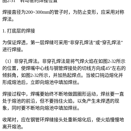
图2-31 转动管的焊接位置
焊接直径为200~300mm的管子时，为防止变形，应采用对称
焊法。
1. 打底层的焊接
为保证焊透，第一层焊缝可采用“非穿孔焊法”或“穿孔焊法”
进行焊接。
（1）非穿孔焊法。非穿孔焊法是将气焊火焰在如图2-32所示
的位置，使焊嘴中心线与钢管焊接处的切线方向成45°左右的
倾斜角，如图2-32所示，并加热起焊点。当坡口钝边熔化并
形成熔池后，立即向熔池中填加焊丝。
焊接过程中，焊嘴要始终不断地做圆圈形运动，焊丝要一直
处于熔池的前沿，但不要挡住火焰，以免产生未焊透的现
象，同时要不断地向熔池中填加焊丝。
收尾时，应在钢管环焊缝接头处重新熔化后，使火焰慢慢地
离开熔池。