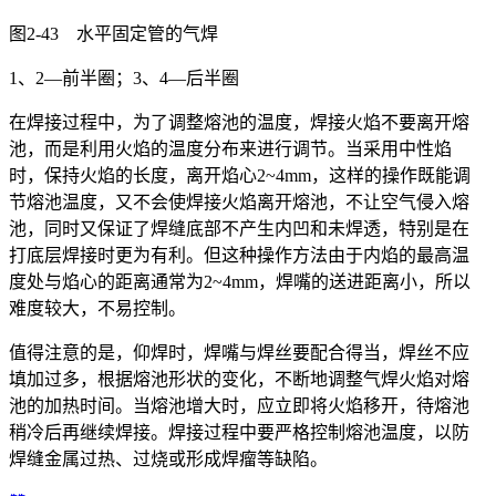
图2-43 水平固定管的气焊
1、2—前半圈；3、4—后半圈
在焊接过程中，为了调整熔池的温度，焊接火焰不要离开熔
池，而是利用火焰的温度分布来进行调节。当采用中性焰
时，保持火焰的长度，离开焰心2~4mm，这样的操作既能调
节熔池温度，又不会使焊接火焰离开熔池，不让空气侵入熔
池，同时又保证了焊缝底部不产生内凹和未焊透，特别是在
打底层焊接时更为有利。但这种操作方法由于内焰的最高温
度处与焰心的距离通常为2~4mm，焊嘴的送进距离小，所以
难度较大，不易控制。
值得注意的是，仰焊时，焊嘴与焊丝要配合得当，焊丝不应
填加过多，根据熔池形状的变化，不断地调整气焊火焰对熔
池的加热时间。当熔池增大时，应立即将火焰移开，待熔池
稍冷后再继续焊接。焊接过程中要严格控制熔池温度，以防
焊缝金属过热、过烧或形成焊瘤等缺陷。