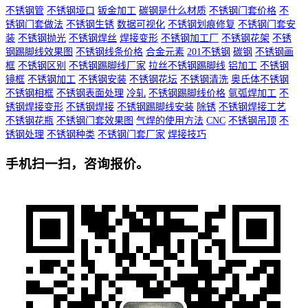
不锈钢管
不锈钢垭口
钣金加工
碳钢是什么材质
不锈钢门套价格
不
锈钢门套做法
不锈钢生锈
数据可视化
不锈钢划痕修复
不锈钢门套安
装
不锈钢抛光
不锈钢焊丝
焊接变形
不锈钢加工厂
不锈钢花架
不锈
钢踢脚线效果图
不锈钢线条价格
合金元素
201不锈钢
碳钢
不锈钢画
框
不锈钢区别
不锈钢踢脚线厂家
拉丝不锈钢踢脚线
铝加工
不锈钢
镜框
不锈钢加工
不锈钢安装
不锈钢花坛
不锈钢清洗
奥氏体不锈钢
不锈钢相框
不锈钢表面处理
冷轧
不锈钢踢脚线价格
氩弧焊加工
不
锈钢焊接变形
不锈钢焊接
不锈钢踢脚线安装
除锈
不锈钢焊接工艺
不锈钢花瓶
不锈钢门套效果图
气焊的使用方法
CNC
不锈钢吊顶
不
锈钢处理
不锈钢种类
不锈钢门套厂家
焊接技巧
手机扫一扫，咨询报价。