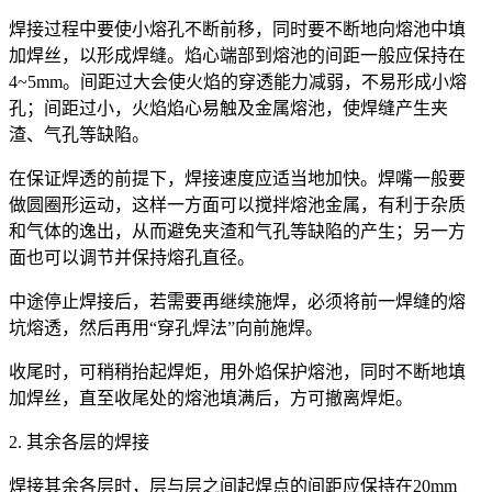
焊接过程中要使小熔孔不断前移，同时要不断地向熔池中填
加焊丝，以形成焊缝。焰心端部到熔池的间距一般应保持在
4~5mm。间距过大会使火焰的穿透能力减弱，不易形成小熔
孔；间距过小，火焰焰心易触及金属熔池，使焊缝产生夹
渣、气孔等缺陷。
在保证焊透的前提下，焊接速度应适当地加快。焊嘴一般要
做圆圈形运动，这样一方面可以搅拌熔池金属，有利于杂质
和气体的逸出，从而避免夹渣和气孔等缺陷的产生；另一方
面也可以调节并保持熔孔直径。
中途停止焊接后，若需要再继续施焊，必须将前一焊缝的熔
坑熔透，然后再用“穿孔焊法”向前施焊。
收尾时，可稍稍抬起焊炬，用外焰保护熔池，同时不断地填
加焊丝，直至收尾处的熔池填满后，方可撤离焊炬。
2. 其余各层的焊接
焊接其余各层时，层与层之间起焊点的间距应保持在20mm