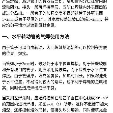
产生焊瘤，减少管子的有效截面积，增加管内介质在管内的
流动阻力。接头一般可焊接两层，应防止焊缝内外表面凹陷
或过分凸出。一般管子的加强高度不得超过管子外壁表面
1~2mm或管子壁厚的1/4，其宽度应盖过坡口边缘1~2mm，并
应均匀平滑地过渡到母材金属。
一、水平转动管的气焊使用方法
由于管子可以自由转动，因此焊缝熔池始终可以控制在方便
的位置上焊接。
当管壁小于2mm时，最好处于水平位置焊接。对于管壁较厚
和开有坡口的管子，则应采用爬坡焊，而不应处于水平位置
焊接。由于管壁厚，填充金属多，加热时间长，如果熔池处
于水平位置，不易得到较大的熔深，也不利于焊缝的金属堆
高，同时会造成焊缝成形不良。
当采用左焊法时，应始终控制在与管子垂直中心线成20°~40°
的范围内进行焊接，如图2-31（a）所示。这样不但便于加大
熔深，还能控制熔池形状，使接头均匀熔透，同时使填充金