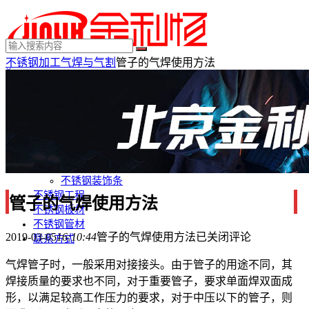
不锈钢加工
气焊与气割
管子的气焊使用方法
×
MENU
不锈钢制品
不锈钢装饰
不锈钢踢脚线
不锈钢门套
不锈钢电梯门套
不锈钢装饰条
不锈钢工程
管子的气焊使用方法
不锈钢板材
不锈钢管材
2019-03-05
16:10:44
管子的气焊使用方法
已关闭评论
联系方式
气焊管子时，一般采用对接接头。由于管子的用途不同，其
焊接质量的要求也不同，对于重要管子，要求单面焊双面成
形，以满足较高工作压力的要求，对于中压以下的管子，则