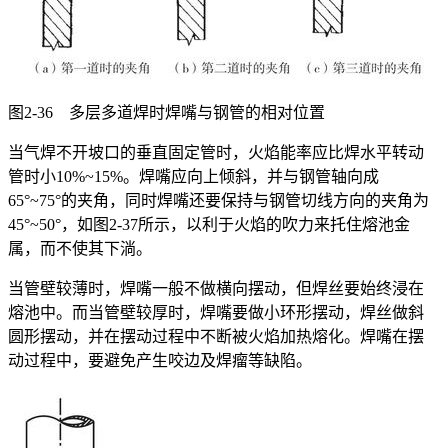
图2-36 多层多道焊时焊嘴与钢管的相对位置
当气焊不开坡口的垂直固定管时，火焰能率应比焊水平转动
管时小10%~15%。焊嘴应向上倾斜，并与钢管轴向成
65°~75°的夹角，同时焊嘴还要保持与钢管切线方向的夹角为
45°~50°，如图2-37所示，以利于火焰的吹力来托住熔池金
属，而不使其下淌。
当管壁较薄时，焊嘴一般不做横向摆动，但焊丝要始终浸在
熔池中。而当管壁较厚时，焊嘴要做小环形摆动，焊丝做斜
圆形摆动，并在摆动过程中不断被火焰加热熔化。焊嘴在摆
动过程中，要避免产生咬边及焊瘤等缺陷。