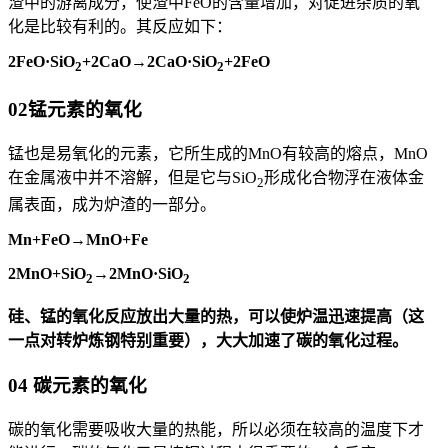
渣中的游离成分，使渣中FeO的含量增加，对促进杂质的氧
化是比较有利的。其反应如下：
2FeO·SiO
+2CaO→2CaO·SiO
+2FeO
2
2
02
锰元素的氧化
锰也是易氧化的元素，它所生成的MnO有较高的熔点，MnO
在金属液中并不溶解，但是它与SiO
形成化合物浮在液体金
2
属表面，成为炉渣的一部分。
Mn+FeO→MnO+Fe
2MnO+SiO
→2MnO·SiO
2
2
硅、锰的氧化反应放出大量的热，可以使炉温迅速提高（这
一点对转炉炼钢特别重要），大大加速了碳的氧化过程。
04
碳元素的氧化
碳的氧化需要吸收大量的热能，所以必须在较高的温度下才