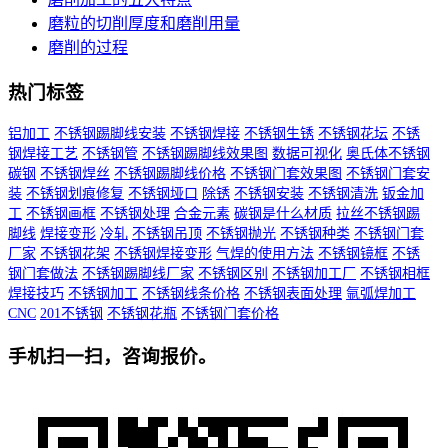
磨粒的切削厚度和磨削用量
磨削的过程
热门标签
铝加工
不锈钢踢脚线安装
不锈钢焊接
不锈钢生锈
不锈钢花坛
不锈
钢焊接工艺
不锈钢管
不锈钢踢脚线效果图
数据可视化
奥氏体不锈钢
碳钢
不锈钢焊丝
不锈钢踢脚线价格
不锈钢门套效果图
不锈钢门套安
装
不锈钢划痕修复
不锈钢垭口
除锈
不锈钢安装
不锈钢清洗
钣金加
工
不锈钢画框
不锈钢处理
合金元素
碳钢是什么材质
拉丝不锈钢踢
脚线
焊接变形
冷轧
不锈钢吊顶
不锈钢抛光
不锈钢种类
不锈钢门套
厂家
不锈钢花架
不锈钢焊接变形
气焊的使用方法
不锈钢镜框
不锈
钢门套做法
不锈钢踢脚线厂家
不锈钢区别
不锈钢加工厂
不锈钢相框
焊接技巧
不锈钢加工
不锈钢线条价格
不锈钢表面处理
氩弧焊加工
CNC
201不锈钢
不锈钢花瓶
不锈钢门套价格
手机扫一扫，咨询报价。