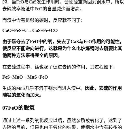
的，当FeO与CaS发生作用时，会使硫重新回到钢水中，所以
去硫效率随渣中FeO的含量减少而增高。
而渣中含有足够的碳时，反应就不同了：
CaO+FeS+C→CaS+Fe+CO
由于碳夺去了FeO中的氧，失去了CaS与FeO作用的可能性，
使反应不能逆向进行，这就是为什么电炉炼钢时去硫要比其
他两种方法来得完全的原因。
在去硫过程中，锰也起了促进去硫的作用，其过程如下：
FeS+M
nO→MnS+Fe
O
生成的MnS几乎不溶于钢水而进入渣中。
因此，去硫的作用
随锰的氧化而加大。
07
FeO的脱氧
通过上述一系列氧化反应以后，虽然杂质被氧化了，达到了
去除的目的，但是也由于氧化的结果，使钢水中含有较多的