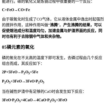
能进行。碳的氧化又是炼钢过程中很重要的一个反应：
C+FeO→CO+Fe
由于碳氧化时生成了CO气体，它从液体金属中逸出时起强烈
的搅拌作用，这种作用叫做“
沸腾
”。
产生沸腾的结果，可以
促使熔池成分和温度均匀，加速金属与炉渣界面的反应，同
时也有利于去除钢中气体和夹杂物。
05
磷元素的氧化
磷的氧化在不太高的温度下即可发生，去磷过程由几个反应
组合而成，其反应如下：
2P+5FeO→P
O
+5Fe
2
5
P
O
+3FeO→3FeO·P
O
2
5
2
5
当在碱性炉渣中有足够的CaO时会发生如下反应：
3FeO·P
O
+4CaO→4CaO·P
O
+3FeO
2
5
2
5