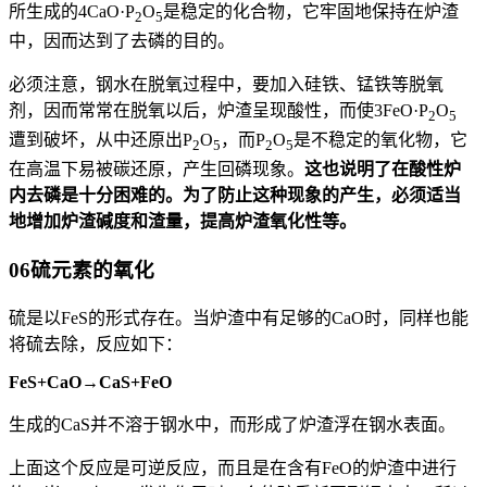
所生成的4CaO·P
O
是稳定的化合物，它牢固地保持在炉渣
2
5
中，因而达到了去磷的目的。
必须注意，钢水在脱氧过程中，要加入硅铁、锰铁等脱氧
剂，因而常常在脱氧以后，炉渣呈现酸性，而使3FeO·P
O
2
5
遭到破坏，从中还原出P
O
，而P
O
是不稳定的氧化物，它
2
5
2
5
在高温下易被碳还原，产生回磷现象。
这也说明了在酸性炉
内去磷是十分困难的。为了防止这种现象的产生，必须适当
地增加炉渣碱度和渣量，提高炉渣氧化性等。
06
硫元素的氧化
硫是以FeS的形式存在。当炉渣中有足够的CaO时，同样也能
将硫去除，反应如下：
FeS+CaO→CaS+FeO
生成的CaS并不溶于钢水中，而形成了炉渣浮在钢水表面。
上面这个反应是可逆反应，而且是在含有FeO的炉渣中进行