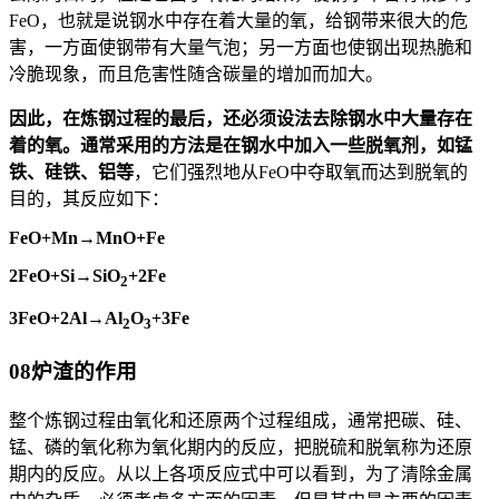
FeO，也就是说钢水中存在着大量的氧，给钢带来很大的危
害，一方面使钢带有大量气泡；另一方面也使钢出现热脆和
冷脆现象，而且危害性随含碳量的增加而加大。
因此，在炼钢过程的最后，还必须设法去除钢水中大量存在
着的氧。通常采用的方法是在钢水中加入一些脱氧剂，如锰
铁、硅铁、铝等
，它们强烈地从FeO中夺取氧而达到脱氧的
目的，其反应如下：
FeO+Mn→MnO+Fe
2FeO+Si→SiO
+2Fe
2
3FeO+2Al→Al
O
+3Fe
2
3
08
炉渣的作用
整个炼钢过程由氧化和还原两个过程组成，通常把碳、硅、
锰、磷的氧化称为氧化期内的反应，把脱硫和脱氧称为还原
期内的反应。从以上各项反应式中可以看到，为了清除金属