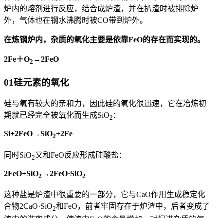
炉内的熔剂进行反应，结合成炉渣，并在扒渣时被排除炉
外，气体也在钢水沸腾时被CO带到炉外。
在炼钢炉内，杂质的氧化主要是依靠FeO的存在而实现的。
2Fe
＋O
→2FeO
2
01
硅元素的氧化
硅与氧有较大的亲和力，因此硅的氧化很迅速，它在冶炼初
期就已经完全被氧化而生成SiO
：
2
Si+2FeO→Si
O
+2Fe
2
同时SiO
又和FeO反应形成硅酸盐：
2
2FeO+Si
O
→2FeO·Si
O
2
2
这种盐是炉渣中很重要的一部分，它与CaO作用生成稳定化
合物2CaO·SiO
和FeO，前者牢固存在于炉渣中，后者变成了
2