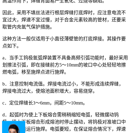
高温作用下，焊缝背面易产生氧化、过烧等缺陷。
因此，采用不填丝法进行根层焊缝打底焊时，应注意电流不
宜过大，焊速不宜过慢，对于合金元素较高的管材，还要采
取管内充氩气保护措施。
这种方法一般仅适用于小直径薄壁管的打底焊接。其操作要
点如下。
a．当手工钨极氩弧焊装置不具备高频引弧功能时，最好采用
划擦法引弧，即在接缝前方5～10mm的坡口中心处轻轻地擦
燃电弧，移至施焊点进行施焊。
b．注意控制电流值。焊接电流过小，不能形成连续焊缝，
焊接电流过大，使熔池面积增大，容易烧穿。
c．定位焊缝长3～6mm，间距5～10mm。
d．起弧时为使上下板熔合需稍稍缩短电弧，轻微摆动钨
极，待上下板熔合形成熔池时停止摆动，将钨极对准坡口中
心连续直线运行施焊。电弧要短，在保证熔合情况下，焊速