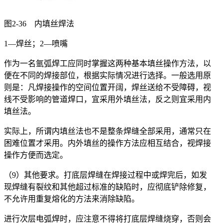
图2-36 内填丝焊法
1—焊丝；2—喷嘴
作为一名氩弧焊工应同时掌握这两种基本填丝操作方法，以
便在不同的焊接部位，根据实际情况进行选择。一般选用原
则是：凡焊接操作的空间位置开阔，焊丝送给不受障碍，视
线不受影响的管道焊口，宜采用外填丝法，反之则宜采用内
填丝法。
实际上，所谓内填丝法也不是整条焊缝全部采用，通常只在
困难位置才采用。内外填丝的操作方法应相互结合，视焊接
操作方便而选定。
（9）其他要求。打底层焊缝在焊接过程中或焊完后，如发
现焊缝有裂纹和其他超过标准的缺陷时，应彻底铲除修复，
不允许用重复熔化的方法来消除缺陷。
进行次层电弧焊时，应注意不得将打底层焊缝烧穿，否则会