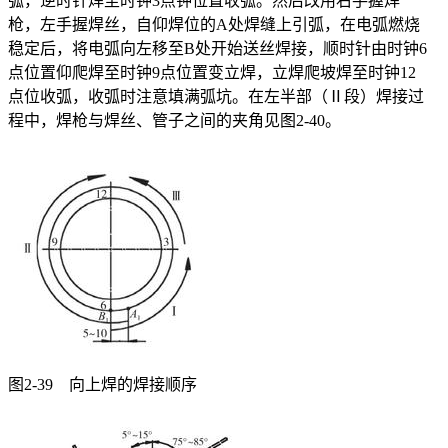
弧，逆时针焊至时钟3点钟位置收弧。然后改用右手握焊
枪，左手握焊丝，自仰焊位的A处焊缝上引弧，在电弧燃烧
稳定后，将电弧向左移至B处开始送丝焊接，顺时针由时钟6
点位置仰爬焊至时钟9点位置变立焊，立焊爬坡焊至时钟12
点位收弧，收弧时注意填满弧坑。在左半部（Ⅱ段）焊接过
程中，焊枪与焊丝、管子之间的夹角见图2-40。
图2-39 向上焊的焊接顺序