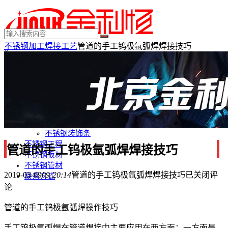
不锈钢加工
焊接工艺
管道的手工钨极氩弧焊焊接技巧
×
MENU
不锈钢制品
不锈钢装饰
不锈钢踢脚线
不锈钢门套
不锈钢电梯门套
不锈钢装饰条
不锈钢工程
管道的手工钨极氩弧焊焊接技巧
不锈钢板材
不锈钢管材
2019-03-09
09:20:14
管道的手工钨极氩弧焊焊接技巧
已关闭评
联系方式
论
管道的手工钨极氩弧焊操作技巧
手工钨极氩弧焊在管道焊接中主要应用在两方面；一方面是