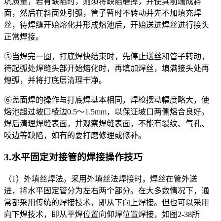
坑质量，若有缺陷时，则须将缺陷磨掉，并使其前端成斜
面，然后在斜面处引弧，管子暂时不转动并先不加填充焊
丝，待焊缝开始熔化并形成熔池后，开始送进焊丝进行接头
正常焊接。
⑤当焊完一圈，打底焊快结束时，先停止送丝和管子转动，
待起弧处焊缝头部开始熔化时，再填加焊丝，填满接头处再
熄弧，并将打底层清理干净。
⑥盖面焊的操作与打底焊基本相同，焊枪摆动幅度略大，使
熔池超过坡口棱边0.5～1.5mm，以保证坡口两侧熔合良好。
焊后清理焊缝表面，并观察焊缝表面，不能有裂纹、气孔、
咬边等缺陷，如有的要打磨修理或修补。
3.水平固定对接管的焊接操作技巧
（1）外填丝焊法。采用外填丝法焊接时，焊丝在管外送
进，将水平固定管分为左右两个部分。在大多数情况下，通
常都采用传统的焊接技术，即从下向上焊接。但也可以采用
向下焊技术，即从平焊位置向仰焊位置焊接，如图2-38所