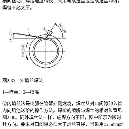
横向摆动。焊接速度稍快，采用断续送丝或连续送丝均可，
焊缝不必太厚。
图2-35 外填丝焊法
1—焊丝；2—喷嘴
②内填丝法是电弧在管壁外侧燃烧，焊丝从对口间隙伸入管
内向熔池送给的操作方法。焊枪的喷嘴与焊丝的相对位置见
图2-36。同外填丝法一样，施焊方向不限，图中所示为顺时
针方向。要求对口间隙必须大于焊丝直径，当采用φ2.5mm焊