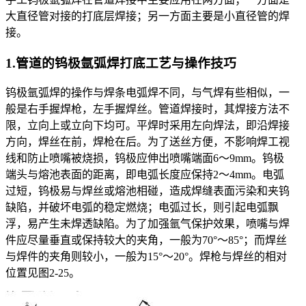
大直径管对接的打底层焊接；另一方面主要是小直径管的焊
接。
1.管道的钨极氩弧焊打底工艺与操作技巧
钨极氩弧焊的操作与焊条电弧焊不同，与气焊有些相似，一
般是右手握焊枪，左手握焊丝。管道焊接时，其焊接方法不
限，立向上或立向下均可。平焊时采用左向焊法，即沿焊接
方向，焊丝在前，焊枪在后。为了送丝方便，不影响焊工视
线和防止喷嘴被烧损，钨极应伸出喷嘴端面6～9mm。钨极
端头与熔池表面的距离，即电弧长度应保持2～4mm。电弧
过短，钨极易与焊丝或熔池相碰，造成焊缝表面污染和夹钨
缺陷，并破坏电弧的稳定燃烧；电弧过长，则引起电弧飘
浮，易产生未焊透缺陷。为了加强氩气保护效果，喷嘴与焊
件应尽量垂直或保持较大的夹角，一般为70°～85°；而焊丝
与焊件的夹角则较小，一般为15°～20°。焊枪与焊丝的相对
位置见图2-25。