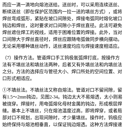
而应一滴一滴地向熔池送给。送丝时，可以采用连续送丝、
断续送丝（即在保护区范围内一拉一送的填丝方式），或将
焊丝弯成弧形，紧贴在坡口间隙处，焊接电弧同时熔化坡口
钝边和焊丝，这时要求对口间隙小于焊丝直径。此法可避免
焊丝遮住焊工的视线，适用于困难位置的焊接。此外，当对
口间隙大于焊丝直径时，焊丝应跟随电弧做同步横向摆动。
无论采用哪种填丝动作，送丝速度均应与焊接速度相适应。
（7）操作方法。管道焊口手工钨极氩弧焊打底，按操作方
法有不填丝法和填丝法两种，后者又有外填丝法和内填丝法
之分。方法的选择应与管径大小、焊口所处的空间位置、对
口形式相适应。
①不填丝法。不填丝法又称自熔法。管道对口不留间隙，留
有1.5～2mm钝边，见图2-34。钝边太大不易熔透，太小则易
被烧穿。焊接时，用电弧熔化母材金属的钝边，形成根层焊
缝。基本上不填丝，只在熔池温度过高，即将焊穿，或者局
部对口不规划，出现间隙时，才少量填丝。操作时，钨极应
始终保持与熔池相垂直，以保证钝边熔透。这种方法焊接速