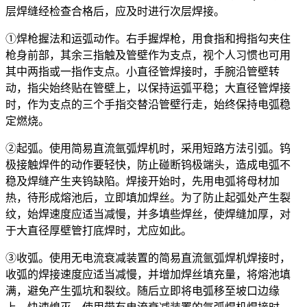
层焊缝经检查合格后，应及时进行次层焊接。
①焊枪握法和运弧动作。右手握焊枪，用食指和拇指勾夹住
枪身前部，其余三指触及管壁作为支点，视个人习惯也可用
其中两指或一指作支点。小直径管焊接时，手腕沿管壁转
动，指尖始终贴在管壁上，以保持运弧平稳；大直径管焊接
时，作为支点的三个手指交替沿管壁行走，始终保持电弧稳
定燃烧。
②起弧。使用简易直流氩弧焊机时，采用短路方法引弧。钨
极接触焊件的动作要轻快，防止碰断钨极端头，造成电弧不
稳及焊缝产生夹钨缺陷。焊接开始时，先用电弧将母材加
热，待形成熔池后，立即填加焊丝。为了防止起弧处产生裂
纹，始焊速度应适当减慢，并多填些焊丝，使焊缝加厚，对
于大直径厚壁管打底焊时，尤应如此。
③收弧。使用无电流衰减装置的简易直流氩弧焊机焊接时，
收弧的焊接速度应适当减慢，并增加焊丝填充量，将熔池填
满，避免产生弧坑和裂纹。随后立即将电弧移至坡口边缘