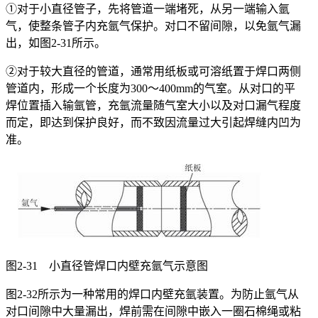
①对于小直径管子，先将管道一端堵死，从另一端输入氩
气，使整条管子内充氩气保护。对口不留间隙，以免氩气漏
出，如图2-31所示。
②对于较大直径的管道，通常用纸板或可溶纸置于焊口两侧
管道内，形成一个长度为300～400mm的气室。从对口的平
焊位置插入输氩管，充氩流量随气室大小以及对口漏气程度
而定，即达到保护良好，而不致因流量过大引起焊缝内凹为
准。
图2-31 小直径管焊口内壁充氩气示意图
图2-32所示为一种常用的焊口内壁充氩装置。为防止氩气从
对口间隙中大量漏出，焊前需在间隙中嵌入一圈石棉绳或粘