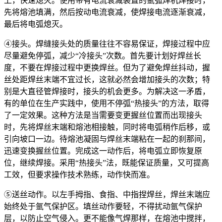
上，快速熄灭。使用带有电流衰减装置的氩弧焊机焊接时，
先将熔池填满，然后按动电流衰减，使焊接电流逐渐衰减，
最后将电弧熄灭。
④接头。焊缝接头处的质量往往不容易保证，焊接过程中应
尽量避免停弧，减少“冷接头”次数。首先要计划好焊丝长
度，不要在焊接过程中更换焊丝。但为了避免焊丝抖动，握
丝处距焊丝末端不宜过长，这就必然会增加接头的次数；特
别是大直径管焊接时，接头的机会更多。为解决这一矛盾，
有的单位在生产实践中，使用不停弧“热接头”的方法，取得
了一定效果。这种方法是当需要变更握丝位置而出现接头
时，先将焊丝末端和熔池相接触，同时将电弧稍作后移，或
引向坡口一边。待熔池凝固与焊丝末端粘在一起的刹那间，
迅速变换握丝位置。完成这一动作后，将电弧立即恢复原
位，继续焊接。采用“热接头”法，既能保证质量，又可提高
工效，但要求操作技术熟练，动作快而准。
⑤送丝动作。以左手拇指、食指、中指捏焊丝，焊丝末端应
始终处于氩气保护区。填丝动作要轻，不得扰动氩气保护
层，以防止空气侵入。更不能像气焊那样，在熔池中搅拌，