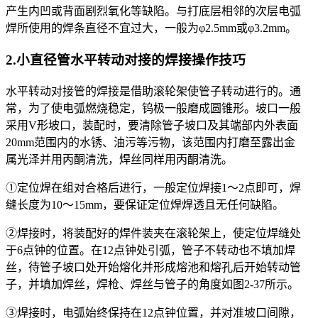
产生内凹或背面剧烈氧化等缺陷。与打底层相邻的次层电弧
焊所使用的焊条直径不宜过大，一般为φ2.5mm或φ3.2mm。
2.小直径管水平转动对接的焊接操作技巧
水平转动对接管的焊接是借助滚轮架使管子转动进行的。通
常，为了使电弧燃烧稳定，钨极一般磨成圆锥形。坡口一般
采用V形坡口，装配时，要清除管子坡口及其端部内外表面
20mm范围内的水锈、油污等污物，该范围内打磨至露出金
属光泽并用丙酮清洗，焊丝同样用丙酮清洗。
①定位焊在组对合格后进行，一般定位焊接1～2点即可，焊
缝长度为10～15mm，要保证定位焊焊透且无任何缺陷。
②焊接时，将装配好的焊件装夹在滚轮架上，使定位焊缝处
于6点钟的位置。在12点钟处引弧，管子不转动也不填加焊
丝，待管子坡口处开始熔化并形成熔池和熔孔后开始转动管
子，并填加焊丝，焊枪、焊丝与管子的角度如图2-37所示。
③焊接时，电弧始终保持在12点钟位置，并对准坡口间隙，