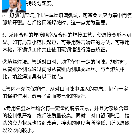
稍快，要保持均匀速度。
e．熄弧时应填加少许焊丝填满弧坑，可避免因应力集中而使
弧坑开裂。在焊接间断焊缝时，这一点尤为重要。
f．采用合理的焊接顺序及合理的焊接工艺，使焊接变形不明
显。如有局部小范围起包，可采用锤击矫正的方法，可采用
木槌，不锈钢工件禁止使用碳钢锤进行锤击矫正。
②填丝焊法。管道对口时，均需留有一定的间隙。施焊时，
从管壁外侧或通过间隙从管壁内侧填充焊丝。与自熔法相
比，填丝焊法具有以下优点。
a.管内不充氩保护时，从对口间隙中漏入的氩气，仍有一定
的保护作用，改善了背面被氧化的状况。
b.专用氩弧焊丝均含有一定量的脱氧元素，并且对杂质含量
的控制很严格，故焊法质量较高。同时，对口留间隙后，接
头的应力状况也得到改善，接头的刚度有所降低，所以焊缝
裂纹倾向较小。