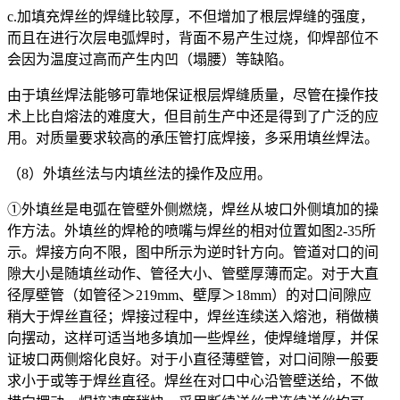
c.加填充焊丝的焊缝比较厚，不但增加了根层焊缝的强度，
而且在进行次层电弧焊时，背面不易产生过烧，仰焊部位不
会因为温度过高而产生内凹（塌腰）等缺陷。
由于填丝焊法能够可靠地保证根层焊缝质量，尽管在操作技
术上比自熔法的难度大，但目前生产中还是得到了广泛的应
用。对质量要求较高的承压管打底焊接，多采用填丝焊法。
（8）外填丝法与内填丝法的操作及应用。
①外填丝是电弧在管壁外侧燃烧，焊丝从坡口外侧填加的操
作方法。外填丝的焊枪的喷嘴与焊丝的相对位置如图2-35所
示。焊接方向不限，图中所示为逆时针方向。管道对口的间
隙大小是随填丝动作、管径大小、管壁厚薄而定。对于大直
径厚壁管（如管径＞219mm、壁厚＞18mm）的对口间隙应
稍大于焊丝直径；焊接过程中，焊丝连续送入熔池，稍做横
向摆动，这样可适当地多填加一些焊丝，使焊缝增厚，并保
证坡口两侧熔化良好。对于小直径薄壁管，对口间隙一般要
求小于或等于焊丝直径。焊丝在对口中心沿管壁送给，不做