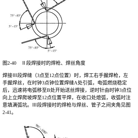
图2-40 Ⅱ段焊接时的焊枪、焊丝角度
焊接Ⅲ段焊缝（3点至12点位置）时，焊工右手握焊枪，左
手握焊丝，在时钟3点钟位置焊缝A处引弧，电弧燃烧稳定
后，迅速将电弧移至B处开始送丝焊接，逆时针由时钟3点位
向上立焊爬坡焊至12点位置平焊，在收口处熄弧，收弧时注
意填满弧坑。Ⅲ段焊接时的焊枪与焊丝、管子之间夹角见图
2-41。