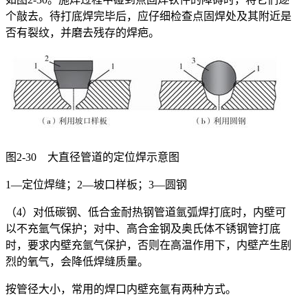
个敲去。待打底焊完毕后，应仔细检查点固焊处及其附近是
否有裂纹，并磨去残存的焊疤。
图2-30 大直径管道的定位焊示意图
1—定位焊缝；2—坡口样板；3—圆钢
（4）对低碳钢、低合金耐热钢管道氩弧焊打底时，内壁可
以不充氩气保护；对中、高合金钢及奥氏体不锈钢管打底
时，要求内壁充氩气保护，否则在高温作用下，内壁产生剧
烈的氧气，会降低焊缝质量。
按管径大小，常用的焊口内壁充氩有两种方式。