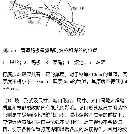
图2-25 管道钨极氩弧焊时焊枪和焊丝的位置
1—焊丝；2—钨极；3—喷嘴；4—熔池；5—焊缝
打底层焊缝应具有一定的厚度，对于壁厚≤10mm的管道，其
厚度不得小于2～3mm；壁厚≤mm的管道，其厚度不得低于4
～5mm。
（1）坡口形式及尺寸。坡口形式、尺寸、对口间隙对焊缝
质量和根部裂纹倾向有很大的影响。坡口形式及尺寸的选择
原则是在尽量缩小焊缝截面积、减小熔敷金属量的前提下，
应使焊枪喷嘴在坡口中运弧不受阻碍，焊工视线不会被遮
挡，便于各种位置打底焊和以后各层的焊接操作。常用的坡