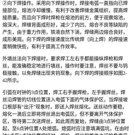
②向下焊操作。采用向下焊操作时，焊接电弧一直指向已焊
接部位，熔池冷却缓慢，有利于改善焊缝金属组织，提高焊
接质量。而且向下焊时焊枪在熔池的前方，便于观察熔池，
熔深大，焊缝背面成形好，减少了内凹、熔合不良等缺陷的
产生，由于重力作用，铁液自然下淌，焊缝两边熔合良好，
成形美观。向下焊的焊接速度比传统焊（向上焊）的焊接速
度稍微快些，有利于提高工作效率。
外填丝法向下焊接时，要求焊工左右手都能操纵焊枪和焊
丝，能准确稳定地进行填丝，操作时要注意，焊丝不要与钨
极接触，以免焊缝出现夹钨现象。向下焊的焊接顺序如图2-
42所示。
引弧在时钟的3点位置，焊工右手握焊枪，左手握焊丝，焊
丝沿焊管的切线位置送入电弧下面的气体保护区，当焊接坡
口根部有“出汗”现象时，即送入焊丝熔化。送丝动作要稳，
熔化一滴后立即将焊丝退出电弧区，但不要离开气体保护
区，等待第二次送焊丝，如此周而复始，焊缝由3点钟位置
起，至6点钟位置A处熄弧。熄弧时应注意填满弧坑，在由时