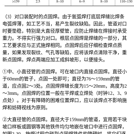
（3）对口装配时的点固焊。由于氩弧焊打底层焊缝比焊条
电弧焊薄，如工艺不当，易产生裂纹缺陷。因此，管道对口
时要垫稳，特别是大直径厚壁管，应防止焊缝在焊接时承受
重力。不得实行强力对口。根层点固焊是焊缝的一部分，其
工艺要求应与正式施焊相同。点固焊后应仔细检查焊点质
量，如果发现裂纹、气孔等缺陷，应将该焊点清除干净，重
新点固焊。焊点两端应加工成斜坡形，以便接头。
①中、小直径管的点固焊。可在坡口内直接点固焊。直径小
于60mm的管子，点固一处即可；直径为76～159mm的管
道，应点固2～3处。点固焊焊缝长度为15～20mm，高度为2
～3mm。点固焊的位置一般在平焊或立焊处（时钟12、3、9
点处）。对于有障碍的困难位置焊口，应以该焊点不影响施
焊和妨碍视线为原则。
②大直径管的点固焊。直径大于159mm的管道，宜用若干块
坡口样板或圆钢等其他铁件均匀地嵌在坡口中进行点固焊，
如图2-30。施焊过程中碰到点固焊铁件的障碍时，将它们逐