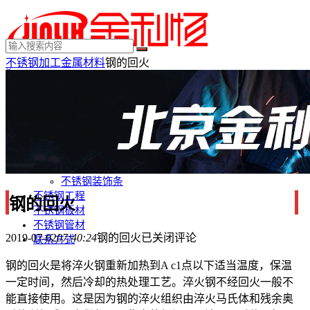
不锈钢加工
金属材料
钢的回火
×
MENU
不锈钢制品
不锈钢装饰
不锈钢踢脚线
不锈钢门套
不锈钢电梯门套
不锈钢装饰条
不锈钢工程
钢的回火
不锈钢板材
不锈钢管材
2019-07-02
07:40:24
钢的回火
已关闭评论
联系方式
钢的回火是将淬火钢重新加热到A
c1
点以下适当温度，保温
一定时间，然后冷却的热处理工艺。淬火钢不经回火一般不
能直接使用。这是因为钢的淬火组织由淬火马氏体和残余奥