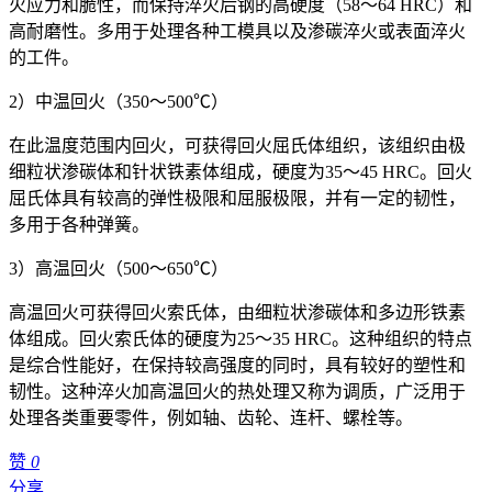
火应力和脆性，而保持淬火后钢的高硬度（58～64 HRC）和
高耐磨性。多用于处理各种工模具以及渗碳淬火或表面淬火
的工件。
2）中温回火（350～500℃）
在此温度范围内回火，可获得回火屈氏体组织，该组织由极
细粒状渗碳体和针状铁素体组成，硬度为35～45 HRC。回火
屈氏体具有较高的弹性极限和屈服极限，并有一定的韧性，
多用于各种弹簧。
3）高温回火（500～650℃）
高温回火可获得回火索氏体，由细粒状渗碳体和多边形铁素
体组成。回火索氏体的硬度为25～35 HRC。这种组织的特点
是综合性能好，在保持较高强度的同时，具有较好的塑性和
韧性。这种淬火加高温回火的热处理又称为调质，广泛用于
处理各类重要零件，例如轴、齿轮、连杆、螺栓等。
赞
0
分享