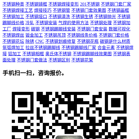
不锈钢种类
不锈钢镜框
不锈钢焊接变形
201不锈钢
不锈钢门套厂家
不锈钢焊接工艺
焊接技巧
不锈钢管
不锈钢门套效果图
不锈钢画框
不锈钢加工
不锈钢垭口
不锈钢清洗
不锈钢生锈
不锈钢抛光
不锈钢
踢脚线价格
冷轧
不锈钢安装
气焊的使用方法
不锈钢处理
不锈钢加
工厂
焊接变形
碳钢
不锈钢踢脚线安装
不锈钢门套安装
数据可视化
不锈钢焊丝
钣金加工
不锈钢吊顶
不锈钢线条价格
不锈钢门套价格
不锈钢花坛
除锈
CNC
不锈钢划痕修复
不锈钢花瓶
碳钢是什么材质
氩弧焊加工
拉丝不锈钢踢脚线
不锈钢踢脚线厂家
合金元素
不锈钢焊
接
铝加工
不锈钢相框
奥氏体不锈钢
不锈钢踢脚线效果图
不锈钢表
面处理
不锈钢门套做法
不锈钢区别
不锈钢花架
手机扫一扫，咨询报价。