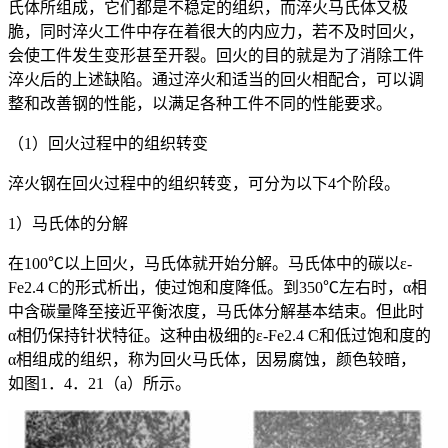
氏体所组成，它们都是不稳定的组织，而淬火马氏体又极
脆，同时淬火工件中存在着很大的内应力，若不及时回火，
会使工件发生变形甚至开裂。回火的目的就是为了消除工件
淬火后的上述缺陷。通过淬火和适当的回火相配合，可以调
整和改善钢的性能，以满足各种工件不同的性能要求。
（1）回火过程中的组织转变
淬火钢在回火过程中的组织转变，可分为以下4个阶段。
1）马氏体的分解
在100℃以上回火，马氏体就开始分解。马氏体中的碳以ε-
Fe
2.4
C的形式析出，使过饱和度降低。到350℃左右时，α相
中含碳量降至接近平衡浓度，马氏体分解基本结束。但此时
α相仍保持针状特征。这种由极细的ε-Fe
2.4
C和低过饱和度的
α相组成的组织，称为回火马氏体，因易腐蚀，颜色较暗，
如图1．4．21（a）所示。