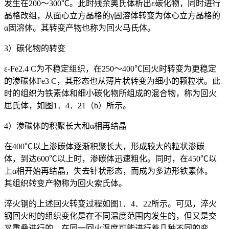
发生在200～300℃。此时残余奥氏体析出ε碳化物，同时进行
晶格改组，从面心立方晶格的γ固溶体转变为体心立方晶格的
α固溶体。其转变产物也称为回火马氏体。
3）碳化物的转变
ε-Fe
2.4
C为不稳定组织，在250～400℃回火时转变为更稳定
的渗碳体Fe
3
C，其形态也从薄片状转变为细小的颗粒状。此
时的组织为铁素体和细小碳化物所组成的混合物，称为回火
屈氏体，如图1．4．21（b）所示。
4）渗碳体的积聚长大和α相再结晶
在400℃以上渗碳体逐渐积聚长大，形成较大的粒状渗碳
体，到达600℃以上时，渗碳体迅速粗化。同时，在450℃以
上α相开始再结晶，失去针状形态，而成为多边形铁素体。
其组织转变产物称为回火索氏体。
淬火钢的上述回火转变过程如图1．4．22所示。可见，淬火
钢回火时的组织变化是在不同温度范围内发生的，但又是交
叉重叠进行的，在同一回火温度可能进行着几种不同的变