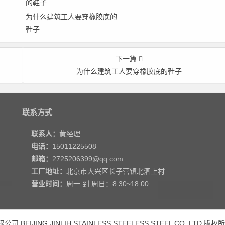
为什么建筑工人要穿橡胶底的
鞋子
下一篇
为什么建筑工人要穿橡胶底的鞋子
联系方式
联系人：
黄经理
电话：
15011225508
邮箱：
2725206399@qq.com
工厂地址：
北京市大兴区长子营镇北泗上村
营业时间：
周一 到 周日：8:30~18:00
 BEIJING JINLIH STAINLESS STEEL
ESS STEEL CO.,LTD
版权所