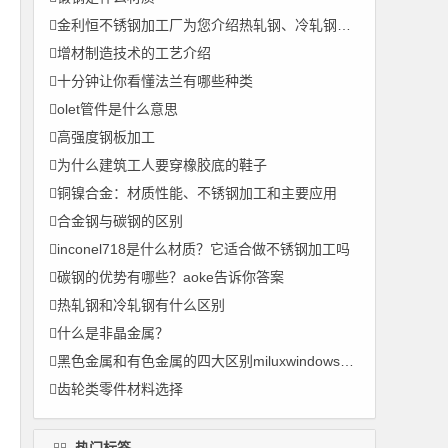
金利恒不锈钢加工厂为您介绍热轧钢、冷轧钢和冷拉钢他们之间的区别
增材制造技术的工艺介绍
十分钟让你看懂法兰有哪些种类
olet管件是什么意思
高强度钢板加工
为什么建筑工人要穿橡胶底的鞋子
铜镍合金：材质性能、不锈钢加工和主要应用
合金钢与碳钢的区别
inconel718是什么材质？它适合做不锈钢加工吗
碳钢的优势有哪些？aoke告诉你答案
热轧钢和冷轧钢有什么区别
什么是非晶金属？
黑色金属和有色金属的四大区别miluxwindows.com
齿轮类零件材料选择
热门标签