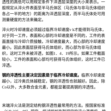
透性的高低可以用规定条件下淬透层深度的大小来表示。一
般规定从淬火件表面至半马氏体区（马氏体与非马氏体组织
各占一半的地方）的距离为淬透层深度，而半马氏体处可用
测量硬度的方法来确定。
淬火时冷却速度必须超过临界冷却速度v
k
才能得到马氏体，
对于同一工件，表面和心部的冷却速度是不同的，工件的表
面直接与冷却介质接触，冷却速度最大，而心部的冷却速度
最小。因此表面层获得马氏体组织，而心部为非马氏体组
织，这时工件未被淬透，如图1．4．19所示。如果工件截面
较小，工件的表面和心部均可获得马氏体组织，这时工件已
淬透。
钢的淬透性主要决定因素是于临界冷却速度。
临界冷却速度
越小，过冷奥氏体越稳定，钢的淬透性也就越好。因此，除
Co以外，大多数合金元素，都能显著提高钢的淬透性。
末端淬火法是测定结构钢淬透性最常用的方法。按国家标准