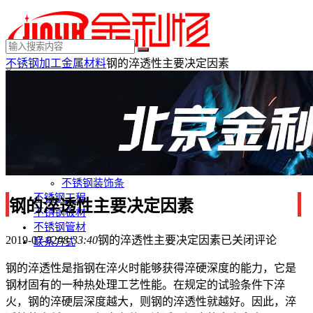
不锈钢加工
金属材料
钢的淬透性主要决定因素
×
MENU
不锈钢制品
不锈钢装饰
不锈钢踢脚线
不锈钢门套
不锈钢电梯门套
不锈钢装饰条
不锈钢工程
钢的淬透性主要决定因素
不锈钢板材
不锈钢管材
2019-07-02
08:33:40
钢的淬透性主要决定因素
已关闭评论
联系方式
钢的淬透性是指钢在淬火时能够获得淬硬深度的能力，它是
钢材固有的一种热处理工艺性能。在规定的试验条件下淬
火，钢的淬硬层深度越大，则钢的淬透性就越好。因此，淬