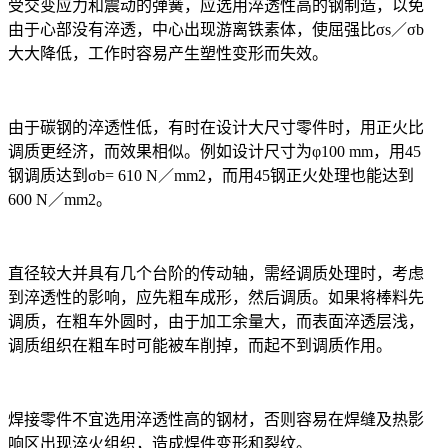
受交变应力和震动的弹簧，应选用淬透性高的钢制造，以免
由于心部没有淬透，中心出现游离铁素体，使屈强比σ
s
／σ
b
大大降低，工作时容易产生塑性变形而失效。
由于碳钢的淬透性低，有时在设计大尺寸零件时，用正火比
调质更经济，而效果相似。例如设计尺寸为φ100 mm，用45
钢调质达到σ
b
= 610 N／mm
2
，而用45钢正火处理也能达到
600 N／mm
2
。
直径较大并具有几个台阶的传动轴，需经调质处理时，考虑
到淬透性的影响，应先粗车成形，然后调质。如果将棒料先
调质，在粗车外圆时，由于加工余量大，而表面淬透层浅，
调质组织在粗车时可能被车削掉，而起不到调质作用。
焊接零件不宜选用淬透性高的钢材，否则容易在焊缝及热影
响区出现淬火组织，造成焊件变形和裂纹。