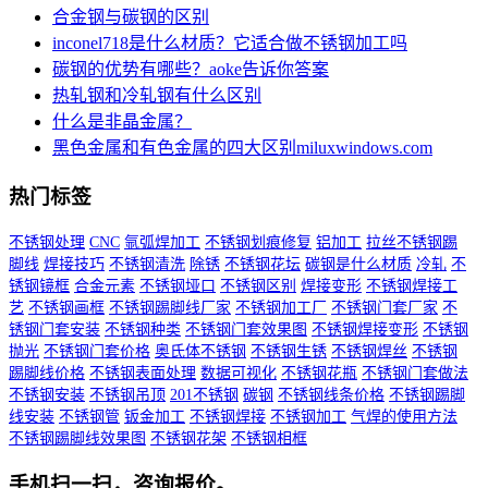
合金钢与碳钢的区别
inconel718是什么材质？它适合做不锈钢加工吗
碳钢的优势有哪些？aoke告诉你答案
热轧钢和冷轧钢有什么区别
什么是非晶金属？
黑色金属和有色金属的四大区别miluxwindows.com
热门标签
不锈钢处理
CNC
氩弧焊加工
不锈钢划痕修复
铝加工
拉丝不锈钢踢
脚线
焊接技巧
不锈钢清洗
除锈
不锈钢花坛
碳钢是什么材质
冷轧
不
锈钢镜框
合金元素
不锈钢垭口
不锈钢区别
焊接变形
不锈钢焊接工
艺
不锈钢画框
不锈钢踢脚线厂家
不锈钢加工厂
不锈钢门套厂家
不
锈钢门套安装
不锈钢种类
不锈钢门套效果图
不锈钢焊接变形
不锈钢
抛光
不锈钢门套价格
奥氏体不锈钢
不锈钢生锈
不锈钢焊丝
不锈钢
踢脚线价格
不锈钢表面处理
数据可视化
不锈钢花瓶
不锈钢门套做法
不锈钢安装
不锈钢吊顶
201不锈钢
碳钢
不锈钢线条价格
不锈钢踢脚
线安装
不锈钢管
钣金加工
不锈钢焊接
不锈钢加工
气焊的使用方法
不锈钢踢脚线效果图
不锈钢花架
不锈钢相框
手机扫一扫，咨询报价。