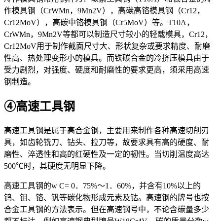
作模具钢（CrWMn，9Mn2V），高碳高铬模具钢（Cr12，
Cr12MoV），高碳中铬模具钢（Cr5MoV）等。T10A，
CrWMn，9Mn2V等都可以制造尺寸较小的轻载模具，Cr12，
Cr12MoV用于制作截面尺寸大、形状复杂或要求精度、耐磨
性高、热处理变形小的模具。而铁碳合金的冷挤压模具由于
受力剧烈，对强度、硬度和耐磨性的要求更高，须采用高速
钢制造。
④高速工具钢
高速工具钢是属于高合金钢，主要用来制作各种高速切削刃
具，如齿轮铣刀、钻头、拉刀等，故要求具有高的硬度、耐
磨性、淬透性和高的红硬性及一定的韧性。当切削温度高达
500℃时，其硬度无明显下降。
高速工具钢的w
C
= 0．75%～1．60%，并含有10%以上的
钨、钼、铬、钒等碳化物形成元素及钴。高速钢的牌号也按
合金工具钢的方法表示。但在高速钢号中，不论含碳量多少