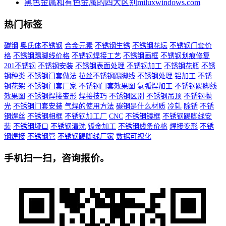
黑色金属和有色金属的四大区别miluxwindows.com
热门标签
碳钢
奥氏体不锈钢
合金元素
不锈钢生锈
不锈钢花坛
不锈钢门套价
格
不锈钢踢脚线价格
不锈钢焊接工艺
不锈钢画框
不锈钢划痕修复
201不锈钢
不锈钢安装
不锈钢表面处理
不锈钢加工
不锈钢花瓶
不锈
钢种类
不锈钢门套做法
拉丝不锈钢踢脚线
不锈钢处理
铝加工
不锈
钢花架
不锈钢门套厂家
不锈钢门套效果图
氩弧焊加工
不锈钢踢脚线
效果图
不锈钢焊接变形
焊接技巧
不锈钢区别
不锈钢吊顶
不锈钢抛
光
不锈钢门套安装
气焊的使用方法
碳钢是什么材质
冷轧
除锈
不锈
钢焊丝
不锈钢相框
不锈钢加工厂
CNC
不锈钢镜框
不锈钢踢脚线安
装
不锈钢垭口
不锈钢清洗
钣金加工
不锈钢线条价格
焊接变形
不锈
钢焊接
不锈钢管
不锈钢踢脚线厂家
数据可视化
手机扫一扫，咨询报价。