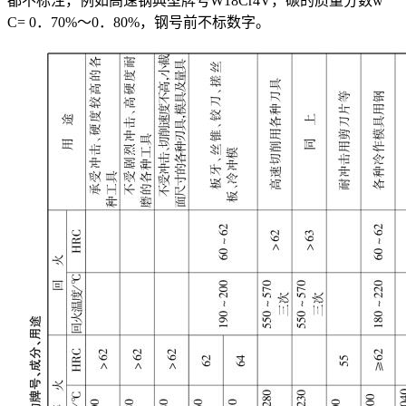
都不标注，例如高速钢典型牌号W18Cr4V，碳的质量分数w
C
= 0．70%～0．80%，钢号前不标数字。