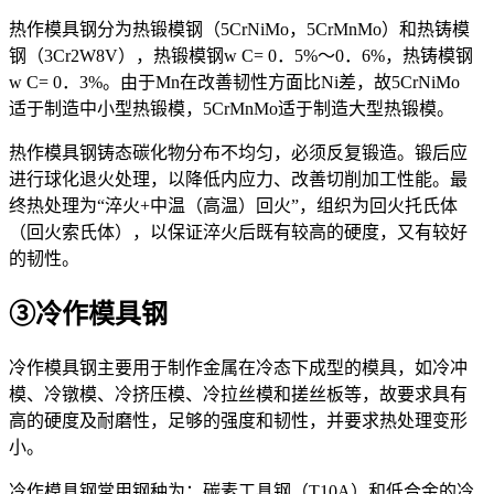
热作模具钢分为热锻模钢（5CrNiMo，5CrMnMo）和热铸模
钢（3Cr2W8V），热锻模钢w
C
= 0．5%～0．6%，热铸模钢
w
C
= 0．3%。由于Mn在改善韧性方面比Ni差，故5CrNiMo
适于制造中小型热锻模，5CrMnMo适于制造大型热锻模。
热作模具钢铸态碳化物分布不均匀，必须反复锻造。锻后应
进行球化退火处理，以降低内应力、改善切削加工性能。最
终热处理为“淬火+中温（高温）回火”，组织为回火托氏体
（回火索氏体），以保证淬火后既有较高的硬度，又有较好
的韧性。
③冷作模具钢
冷作模具钢主要用于制作金属在冷态下成型的模具，如冷冲
模、冷镦模、冷挤压模、冷拉丝模和搓丝板等，故要求具有
高的硬度及耐磨性，足够的强度和韧性，并要求热处理变形
小。
冷作模具钢常用钢种为：碳素工具钢（T10A）和低合金的冷