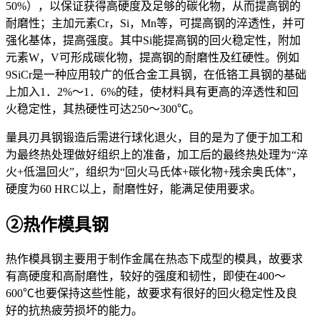
50%），以保证获得高硬度及足够的碳化物，从而提高钢的
耐磨性；主加元素Cr，Si，Mn等，可提高钢的淬透性，并可
强化基体，提高强度。其中Si能提高钢的回火稳定性，附加
元素W，V可形成碳化物，提高钢的耐磨性及红硬性。例如
9SiCr是一种应用较广的低合金工具钢，在低铬工具钢的基础
上加入1．2%～1．6%的硅，使材料具有更高的淬透性和回
火稳定性，其热硬性可达250～300℃。
量具刃具钢锻造后需进行球化退火，目的是为了便于加工和
为最终热处理做好组织上的准备，加工后的最终热处理为“淬
火+低温回火”，组织为“回火马氏体+碳化物+残余奥氏体”，
硬度为60 HRC以上，耐磨性好，能满足使用要求。
②热作模具钢
热作模具钢主要用于制作金属在热态下成型的模具，故要求
有高硬度和高耐磨性，较好的强度和韧性，即使在400～
600℃也要保持这些性能，故要求有很好的回火稳定性及良
好的抗热疲劳损坏的能力。