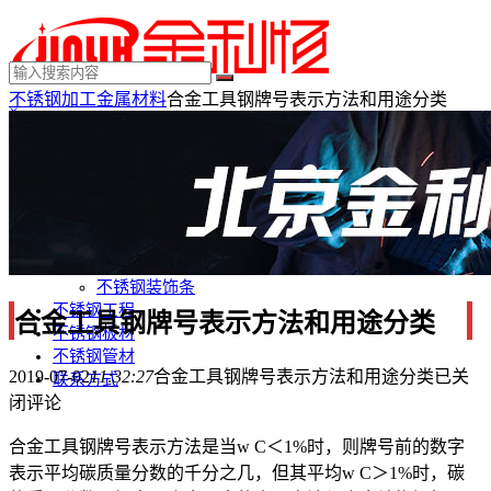
不锈钢加工
金属材料
合金工具钢牌号表示方法和用途分类
×
MENU
不锈钢制品
不锈钢装饰
不锈钢踢脚线
不锈钢门套
不锈钢电梯门套
不锈钢装饰条
不锈钢工程
合金工具钢牌号表示方法和用途分类
不锈钢板材
不锈钢管材
2019-07-02
11:32:27
合金工具钢牌号表示方法和用途分类
已关
联系方式
闭评论
合金工具钢牌号表示方法是当w
C
＜1%时，则牌号前的数字
表示平均碳质量分数的千分之几，但其平均w
C
＞1%时，碳