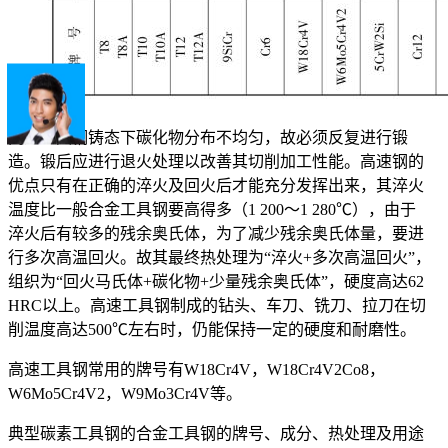
高速工具钢铸态下碳化物分布不均匀，故必须反复进行锻
造。锻后应进行退火处理以改善其切削加工性能。高速钢的
优点只有在正确的淬火及回火后才能充分发挥出来，其淬火
温度比一般合金工具钢要高得多（1 200～1 280℃），由于
淬火后有较多的残余奥氏体，为了减少残余奥氏体量，要进
行多次高温回火。故其最终热处理为“淬火+多次高温回火”，
组织为“回火马氏体+碳化物+少量残余奥氏体”，硬度高达62
HRC以上。高速工具钢制成的钻头、车刀、铣刀、拉刀在切
削温度高达500℃左右时，仍能保持一定的硬度和耐磨性。
高速工具钢常用的牌号有W18Cr4V，W18Cr4V2Co8，
W6Mo5Cr4V2，W9Mo3Cr4V等。
典型碳素工具钢的合金工具钢的牌号、成分、热处理及用途