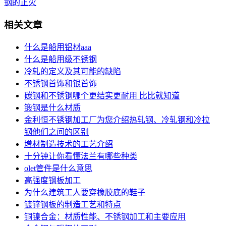
钢的正火
相关文章
什么是船用铝材aaa
什么是船用级不锈钢
冷轧的定义及其可能的缺陷
不锈钢首饰和银首饰
碳钢和不锈钢哪个更结实更耐用 比比就知道
锻钢是什么材质
金利恒不锈钢加工厂为您介绍热轧钢、冷轧钢和冷拉
钢他们之间的区别
增材制造技术的工艺介绍
十分钟让你看懂法兰有哪些种类
olet管件是什么意思
高强度钢板加工
为什么建筑工人要穿橡胶底的鞋子
镀锌钢板的制造工艺和特点
铜镍合金：材质性能、不锈钢加工和主要应用