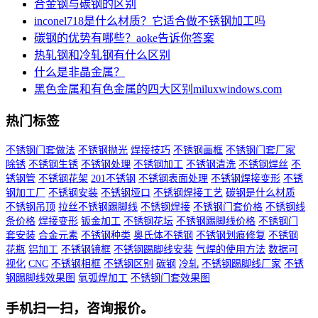
合金钢与碳钢的区别
inconel718是什么材质？它适合做不锈钢加工吗
碳钢的优势有哪些？aoke告诉你答案
热轧钢和冷轧钢有什么区别
什么是非晶金属？
黑色金属和有色金属的四大区别miluxwindows.com
热门标签
不锈钢门套做法
不锈钢抛光
焊接技巧
不锈钢画框
不锈钢门套厂家
除锈
不锈钢生锈
不锈钢处理
不锈钢加工
不锈钢清洗
不锈钢焊丝
不
锈钢管
不锈钢花架
201不锈钢
不锈钢表面处理
不锈钢焊接变形
不锈
钢加工厂
不锈钢安装
不锈钢垭口
不锈钢焊接工艺
碳钢是什么材质
不锈钢吊顶
拉丝不锈钢踢脚线
不锈钢焊接
不锈钢门套价格
不锈钢线
条价格
焊接变形
钣金加工
不锈钢花坛
不锈钢踢脚线价格
不锈钢门
套安装
合金元素
不锈钢种类
奥氏体不锈钢
不锈钢划痕修复
不锈钢
花瓶
铝加工
不锈钢镜框
不锈钢踢脚线安装
气焊的使用方法
数据可
视化
CNC
不锈钢相框
不锈钢区别
碳钢
冷轧
不锈钢踢脚线厂家
不锈
钢踢脚线效果图
氩弧焊加工
不锈钢门套效果图
手机扫一扫，咨询报价。