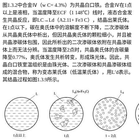
图1.3.2中合金Ⅳ（w
C
= 4.3%）为共晶白口铁。合金Ⅳ在1点
以上是液相，当温度降至ECF（1 148℃）线时，液态合金发
生共晶反应，即L
C
→L
d
（A
2.11
+ Fe
3
C），结晶出莱氏体。
在1点以下，碳在奥氏体中的溶解度不断下降，二次渗碳体
从共晶奥氏体中析出，但因共晶奥氏体的颗粒细小，并且被
共晶渗碳体包围，因此所析出的二次渗碳体依附在共晶渗碳
体上而无法分辨。当温度降至2点时，共晶奥氏体的含碳量
降至0.77%，奥氏体发生共析转变，形成珠光体。因此，共
晶白口铁室温组织是由珠光体、二次渗碳体和共晶渗碳体组
成的混合物，称为变态莱氏体（低温莱氏体），用L′
d
表示。
其结晶过程如图1.3.9所示。