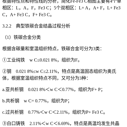
根据特性点和特性线的分析，简化Fe-Fe
3
C相图主要有4个单
相区：L，A，F，Fe
3
C；5个双相区：L+ A，A+ F，L+ Fe
3
C，A+ Fe
3
C，F+ Fe
3
C。
3.2.2 典型铁碳合金结晶过程分析
（1）铁碳合金分类
根据含碳量和室温组织特点，铁碳合金可分为3类：
①工业纯铁 w
C
≤0.021 8%，组织为F。
②钢 0.021 8%≤w
C
≤2.11%，特点是高温固态组织为奥氏
体，根据室温组织特点不同，又可分为3种：
a.亚共析钢 0.021 8%＜w
C
＜0.77%，组织为F+ P；
b.共析钢 w
C
= 0.77%，组织为P；
c.过共析钢 0.77%＜w
C
＜2.11%，组织为P+ Fe
3
C。
③白口铸铁 2.11%＜w
C
＜6.69%，特点是高温均发生共晶