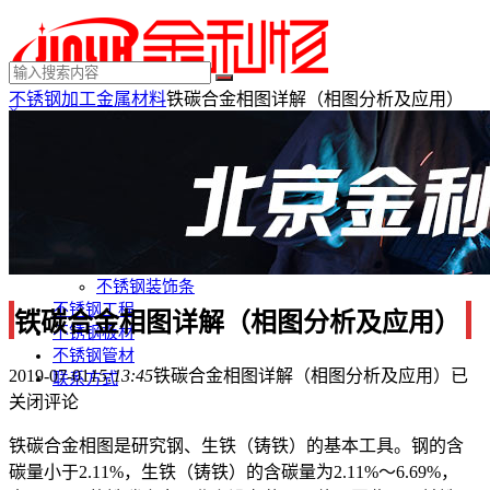
不锈钢加工
金属材料
铁碳合金相图详解（相图分析及应用）
×
MENU
不锈钢制品
不锈钢装饰
不锈钢踢脚线
不锈钢门套
不锈钢电梯门套
不锈钢装饰条
不锈钢工程
铁碳合金相图详解（相图分析及应用）
不锈钢板材
不锈钢管材
2019-07-01
15:13:45
铁碳合金相图详解（相图分析及应用）
已
联系方式
关闭评论
铁碳合金相图是研究钢、生铁（铸铁）的基本工具。钢的含
碳量小于2.11%，生铁（铸铁）的含碳量为2.11%～6.69%，