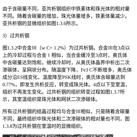
由于含碳量不同，亚共析钢组织中铁素体和珠光体的相对量
不同。随着含碳量的增加，珠光体量增多，铁素体量减少。
亚共析钢的显微组织如图1.3.6所示。
3）过共析钢
图1.3.2中合金Ⅲ（w
C
= 1.2%）为过共析钢。合金Ⅲ在3点以
上的冷却过程与合金Ⅰ相似，当合金缓冷至3点时，奥氏体
中含碳量达到饱和，继续冷却时，从奥氏体晶界中析出二次
渗碳体，呈网状分布。随温度下降，Fe
3
C不断增多，奥氏体
成分沿ES线变化，温度降至PSK线时，奥氏体含碳量达到
0.77%，即发生共析反应，转变成珠光体。4点以下至室温，
组织不再发生变化。过共析钢的组织转变过程如图1.3.7所
示，其室温组织是珠光体和网状二次渗碳体。
所有过共析钢的结晶过程均与合金Ⅲ相似，只是随着含碳量
不同，最终组织中珠光体和二次渗碳体的相对量也不同，图
1.3.8为过共析钢在室温时的显微组织。