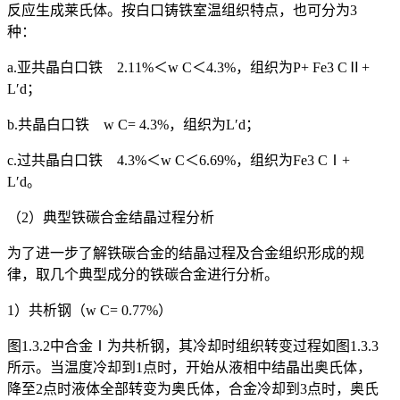
反应生成莱氏体。按白口铸铁室温组织特点，也可分为3
种：
a.亚共晶白口铁 2.11%＜w
C
＜4.3%，组织为P+ Fe
3
C
Ⅱ
+
L′
d
；
b.共晶白口铁 w
C
= 4.3%，组织为L′
d
；
c.过共晶白口铁 4.3%＜w
C
＜6.69%，组织为Fe
3
C
Ⅰ
+
L′
d
。
（2）典型铁碳合金结晶过程分析
为了进一步了解铁碳合金的结晶过程及合金组织形成的规
律，取几个典型成分的铁碳合金进行分析。
1）共析钢（w
C
= 0.77%）
图1.3.2中合金Ⅰ为共析钢，其冷却时组织转变过程如图1.3.3
所示。当温度冷却到1点时，开始从液相中结晶出奥氏体，
降至2点时液体全部转变为奥氏体，合金冷却到3点时，奥氏