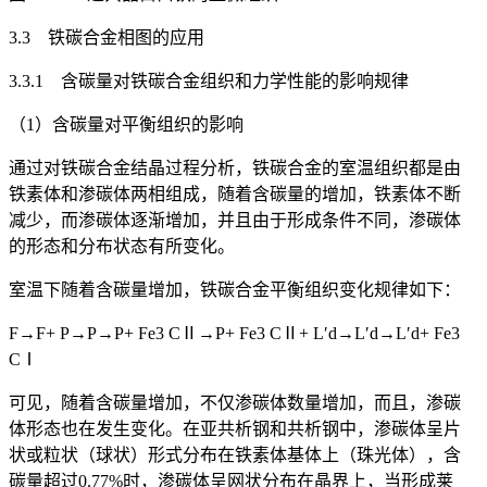
3.3 铁碳合金相图的应用
3.3.1 含碳量对铁碳合金组织和力学性能的影响规律
（1）含碳量对平衡组织的影响
通过对铁碳合金结晶过程分析，铁碳合金的室温组织都是由
铁素体和渗碳体两相组成，随着含碳量的增加，铁素体不断
减少，而渗碳体逐渐增加，并且由于形成条件不同，渗碳体
的形态和分布状态有所变化。
室温下随着含碳量增加，铁碳合金平衡组织变化规律如下：
F→F+ P→P→P+ Fe
3
C
Ⅱ
→P+ Fe
3
C
Ⅱ
+ L′
d
→L′
d
→L′
d
+ Fe
3
C
Ⅰ
可见，随着含碳量增加，不仅渗碳体数量增加，而且，渗碳
体形态也在发生变化。在亚共析钢和共析钢中，渗碳体呈片
状或粒状（球状）形式分布在铁素体基体上（珠光体），含
碳量超过0.77%时，渗碳体呈网状分布在晶界上，当形成莱