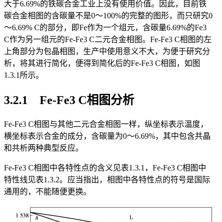
大于6.69%的铁碳合金工业上没有使用价值。因此，目前铁
碳合金相图的含碳量不是0～100%的完整的图形，而只研究0
～6.69% C的部分，即Fe作为一个组元，含碳量6.69%的Fe
3
C作为另一组元的Fe-Fe
3
C二元合金相图。Fe-Fe
3
C相图的左
上角部分为包晶相图，生产中使用意义不大，为便于研究分
析，将其进行简化，便得到简化后的Fe-Fe
3
C相图，如图
1.3.1所示。
3.2.1 Fe-Fe
3
C相图分析
Fe-Fe
3
C相图与其他二元合金相图一样，纵坐标表示温度，
横坐标表示合金的成分，含碳量为0～6.69%，其中包含共晶
和共析两种典型反应。
Fe-Fe
3
C相图中各特性点的含义见表1.3.1，Fe-Fe
3
C相图中
特性线见表1.3.2。应当指出，相图中各特性点的符号是国际
通用的，不能随便更换。