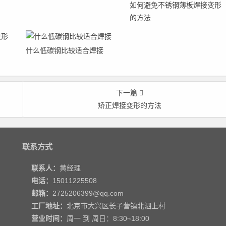
如何避免不锈钢薄板焊接变形
的方法
什么低碳钢比较适合焊接
下一篇
矫正焊接变形的方法
联系方式
联系人：
黄经理
电话：
15011225508
邮箱：
2725206399@qq.com
工厂地址：
北京市大兴区长子营镇北泗上村
营业时间：
周一 到 周日：8:30~18:00