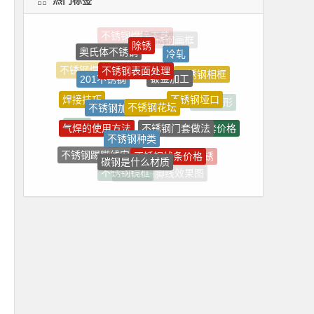
除锈
奥氏体不锈钢
冷轧
不锈钢表面处理
钣金加工
201不锈钢
不锈钢焊丝
不锈钢相框
不锈钢垭口
不锈钢花坛
焊接技巧
不锈钢加工厂
焊接变形
不锈钢门套做法
气焊的使用方法
不锈钢门套价格
不锈钢种类
CNC
不锈钢线条价格
不锈钢踢脚线安装
碳钢是什么材质
不锈钢清洗
不锈钢生锈
不锈钢镜框
不锈钢踢脚线效果图