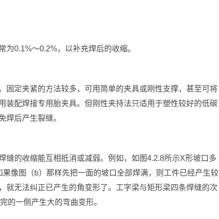
0.1%～0.2%，以补充焊后的收缩。
。固定夹紧的方法较多，可用简单的夹具或刚性支撑，甚至可将
用装配焊接专用胎夹具。但刚性夹持法只适用于塑性较好的低碳
免焊后产生裂缝。
缝的收缩能互相抵消或减弱。例如，如图4.2.8所示X形坡口多
如果像图（b）那样先把一面的坡口全部焊满，则工件已经产生较
，就无法纠正已产生的角变形了。工字梁与矩形梁四条焊缝的次
先焊完的一侧产生大的弯曲变形。