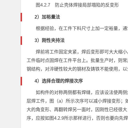
图4.2.7 防止壳体焊接局部塌陷的反变形
2）加裕量法
根据经验，在工件下料尺寸上加一定裕量，通常为
3）刚性夹持法
焊前将工件固定夹紧，焊后变形即可大大缩小
工件临时点固焊在工件平台上。批量生产时，则常
钢结构，对淬硬性较大的钢材及铸铁不能使用，以
4）选择合理的焊接次序
如构件的对称两侧都有焊缝，应该设法使两侧焊
层焊工件，图（a）所示次序可以减小焊接变形；
大的角变形、再翻转焊另一面时，因刚性已经很大
序，应按如图4.2.9所示那样进行，否则也要向