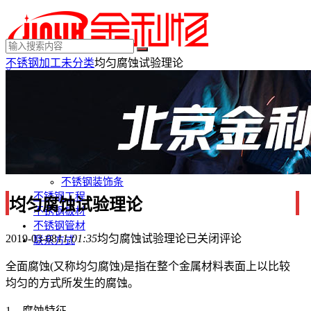
不锈钢加工
未分类
均匀腐蚀试验理论
×
MENU
不锈钢制品
不锈钢装饰
不锈钢踢脚线
不锈钢门套
不锈钢电梯门套
不锈钢装饰条
不锈钢工程
均匀腐蚀试验理论
不锈钢板材
不锈钢管材
2019-03-08
11:01:35
均匀腐蚀试验理论
已关闭评论
联系方式
全面腐蚀(又称均匀腐蚀)是指在整个金属材料表面上以比较
均匀的方式所发生的腐蚀。
1．腐蚀特征