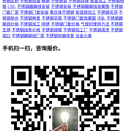
锈钢区别
不锈钢处理
碳钢
不锈钢管
不锈钢焊接
钣金加工
不锈钢相
框
CNC
不锈钢踢脚线安装
不锈钢安装
不锈钢踢脚线效果图
不锈钢
门套厂家
不锈钢门套安装
奥氏体不锈钢
氩弧焊加工
不锈钢吊顶
不
锈钢抛光
不锈钢种类
不锈钢花瓶
不锈钢门套效果图
冷轧
不锈钢踢
脚线价格
不锈钢加工
除锈
不锈钢门套价格
气焊的使用方法
不锈钢
生锈
不锈钢线条价格
不锈钢镜框
不锈钢加工厂
不锈钢清洗
不锈钢
垭口
不锈钢踢脚线厂家
不锈钢划痕修复
合金元素
手机扫一扫，咨询报价。