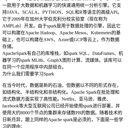
一款用于大数据和机器学习的快速通用统一分析引擎。它支
持JAVA、SCALA、PYTHON、SQL和R等语言的高级API。
它于2009年在加州大学伯克利分校实验室（现在称为
AMPLab）开发。由于spark是用于数据处理的引擎，因此它
可以构建在Apache Hadoop、Apache Mesos、Kubernetes的基
础上，也可以构建在AWS、Azure或GCP等云上，作为数据
存储。
ApacheSpark有自己的库堆栈，如spark SQL、DataFrames、机
器学习的spark MLlib、GraphX图形计算、流媒体。该库可以
在同一个应用程序中内部组合。
为什么我们需要学习Spark
在当今时代，数据是新的石油，但数据以不同的形式存在，
如结构化、半结构化和非结构化。Apache Spark在批处理和
流式数据方面实现了高性能。Netflix、亚马逊、雅虎、
facebook等大型互联网公司已经开始使用spark进行部署，并
使用大约8000个节点的集群来存储数PB的数据。随着技术的
日新月异，跟上同样的Apache spark是必须的，下面是一些学
习的理由：