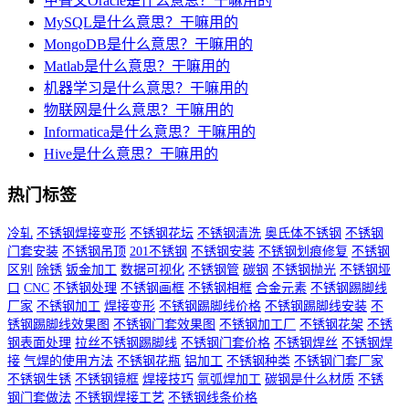
甲骨文Oracle是什么意思？干嘛用的
MySQL是什么意思？干嘛用的
MongoDB是什么意思？干嘛用的
Matlab是什么意思？干嘛用的
机器学习是什么意思？干嘛用的
物联网是什么意思？干嘛用的
Informatica是什么意思？干嘛用的
Hive是什么意思？干嘛用的
热门标签
冷轧
不锈钢焊接变形
不锈钢花坛
不锈钢清洗
奥氏体不锈钢
不锈钢
门套安装
不锈钢吊顶
201不锈钢
不锈钢安装
不锈钢划痕修复
不锈钢
区别
除锈
钣金加工
数据可视化
不锈钢管
碳钢
不锈钢抛光
不锈钢垭
口
CNC
不锈钢处理
不锈钢画框
不锈钢相框
合金元素
不锈钢踢脚线
厂家
不锈钢加工
焊接变形
不锈钢踢脚线价格
不锈钢踢脚线安装
不
锈钢踢脚线效果图
不锈钢门套效果图
不锈钢加工厂
不锈钢花架
不锈
钢表面处理
拉丝不锈钢踢脚线
不锈钢门套价格
不锈钢焊丝
不锈钢焊
接
气焊的使用方法
不锈钢花瓶
铝加工
不锈钢种类
不锈钢门套厂家
不锈钢生锈
不锈钢镜框
焊接技巧
氩弧焊加工
碳钢是什么材质
不锈
钢门套做法
不锈钢焊接工艺
不锈钢线条价格