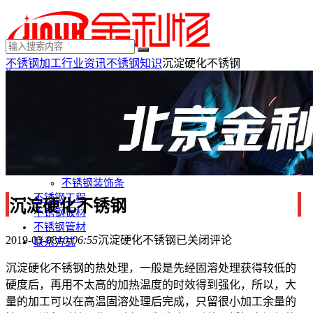
不锈钢加工
行业资讯
不锈钢知识
沉淀硬化不锈钢
×
MENU
不锈钢制品
不锈钢装饰
不锈钢踢脚线
不锈钢门套
不锈钢电梯门套
不锈钢装饰条
不锈钢工程
沉淀硬化不锈钢
不锈钢板材
不锈钢管材
2019-03-08
10:06:55
沉淀硬化不锈钢
已关闭评论
联系方式
沉淀硬化不锈钢的热处理，一般是先经固溶处理获得较低的
硬度后，再用不太高的加热温度的时效得到强化，所以，大
量的加工可以在高温固溶处理后完成，只留很小加工余量的