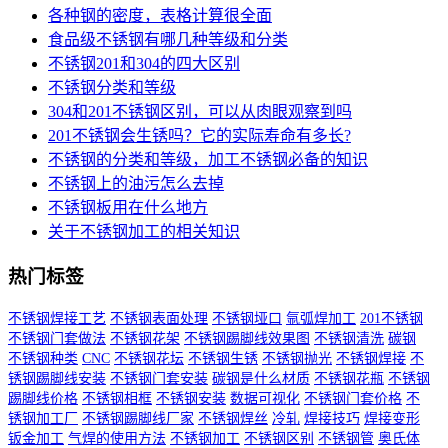
各种钢的密度，表格计算很全面
食品级不锈钢有哪几种等级和分类
不锈钢201和304的四大区别
不锈钢分类和等级
304和201不锈钢区别，可以从肉眼观察到吗
201不锈钢会生锈吗？它的实际寿命有多长?
不锈钢的分类和等级，加工不锈钢必备的知识
不锈钢上的油污怎么去掉
不锈钢板用在什么地方
关于不锈钢加工的相关知识
热门标签
不锈钢焊接工艺
不锈钢表面处理
不锈钢垭口
氩弧焊加工
201不锈钢
不锈钢门套做法
不锈钢花架
不锈钢踢脚线效果图
不锈钢清洗
碳钢
不锈钢种类
CNC
不锈钢花坛
不锈钢生锈
不锈钢抛光
不锈钢焊接
不
锈钢踢脚线安装
不锈钢门套安装
碳钢是什么材质
不锈钢花瓶
不锈钢
踢脚线价格
不锈钢相框
不锈钢安装
数据可视化
不锈钢门套价格
不
锈钢加工厂
不锈钢踢脚线厂家
不锈钢焊丝
冷轧
焊接技巧
焊接变形
钣金加工
气焊的使用方法
不锈钢加工
不锈钢区别
不锈钢管
奥氏体