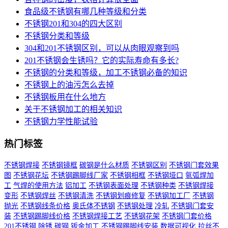
食品级不锈钢有哪几种等级和分类
不锈钢201和304的四大区别
不锈钢分类和等级
304和201不锈钢区别，可以从肉眼观察到吗
201不锈钢会生锈吗？它的实际寿命有多长?
不锈钢的分类和等级，加工不锈钢必备的知识
不锈钢上的油污怎么去掉
不锈钢板用在什么地方
关于不锈钢加工的相关知识
不锈钢力学性能试验
热门标签
不锈钢焊接
不锈钢镜框
碳钢是什么材质
不锈钢区别
不锈钢门套效果
图
不锈钢花坛
不锈钢踢脚线厂家
不锈钢相框
不锈钢垭口
氩弧焊加
工
气焊的使用方法
铝加工
不锈钢表面处理
不锈钢种类
不锈钢焊接
变形
不锈钢焊丝
不锈钢清洗
不锈钢划痕修复
不锈钢加工厂
不锈钢
抛光
不锈钢线条价格
奥氏体不锈钢
不锈钢处理
冷轧
不锈钢门套安
装
不锈钢踢脚线价格
不锈钢焊接工艺
不锈钢花架
不锈钢门套价格
201不锈钢
除锈
碳钢
钣金加工
不锈钢踢脚线安装
数据可视化
拉丝不