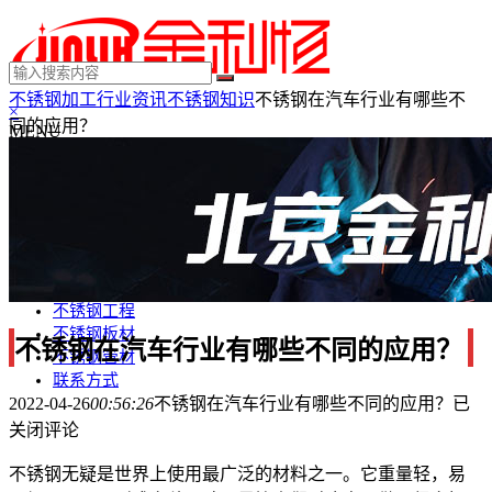
不锈钢加工
行业资讯
不锈钢知识
不锈钢在汽车行业有哪些不
×
同的应用？
MENU
不锈钢制品
不锈钢装饰
不锈钢踢脚线
不锈钢门套
不锈钢电梯门套
不锈钢装饰条
不锈钢工程
不锈钢板材
不锈钢在汽车行业有哪些不同的应用？
不锈钢管材
联系方式
2022-04-26
00:56:26
不锈钢在汽车行业有哪些不同的应用？
已
关闭评论
不锈钢无疑是世界上使用最广泛的材料之一。它重量轻，易