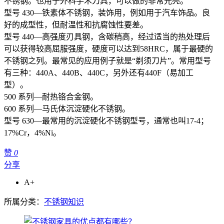
不锈钢。也用于外科手术刀具，可以做的非常光亮。
型号 430—铁素体不锈钢，装饰用，例如用于汽车饰品。良
好的成型性，但耐温性和抗腐蚀性要差。
型号 440—高强度刃具钢，含碳稍高，经过适当的热处理后
可以获得较高屈服强度，硬度可以达到58HRC，属于最硬的
不锈钢之列。最常见的应用例子就是“剃须刀片”。常用型号
有三种：440A、440B、440C，另外还有440F（易加工
型）。
500 系列—耐热铬合金钢。
600 系列—马氏体沉淀硬化不锈钢。
型号 630—最常用的沉淀硬化不锈钢型号，通常也叫17-4；
17%Cr，4%Ni。
赞
0
分享
A+
所属分类：
不锈钢知识