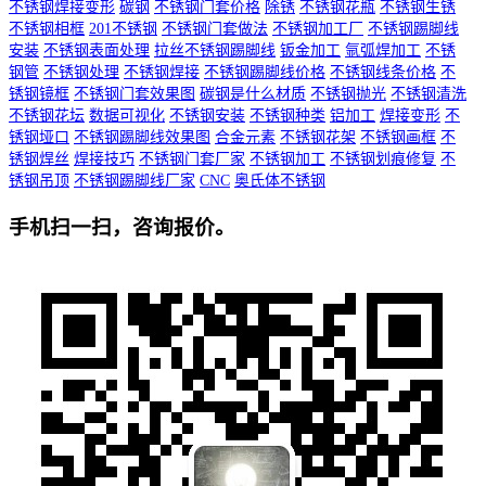
不锈钢焊接变形
碳钢
不锈钢门套价格
除锈
不锈钢花瓶
不锈钢生锈
不锈钢相框
201不锈钢
不锈钢门套做法
不锈钢加工厂
不锈钢踢脚线
安装
不锈钢表面处理
拉丝不锈钢踢脚线
钣金加工
氩弧焊加工
不锈
钢管
不锈钢处理
不锈钢焊接
不锈钢踢脚线价格
不锈钢线条价格
不
锈钢镜框
不锈钢门套效果图
碳钢是什么材质
不锈钢抛光
不锈钢清洗
不锈钢花坛
数据可视化
不锈钢安装
不锈钢种类
铝加工
焊接变形
不
锈钢垭口
不锈钢踢脚线效果图
合金元素
不锈钢花架
不锈钢画框
不
锈钢焊丝
焊接技巧
不锈钢门套厂家
不锈钢加工
不锈钢划痕修复
不
锈钢吊顶
不锈钢踢脚线厂家
CNC
奥氏体不锈钢
手机扫一扫，咨询报价。