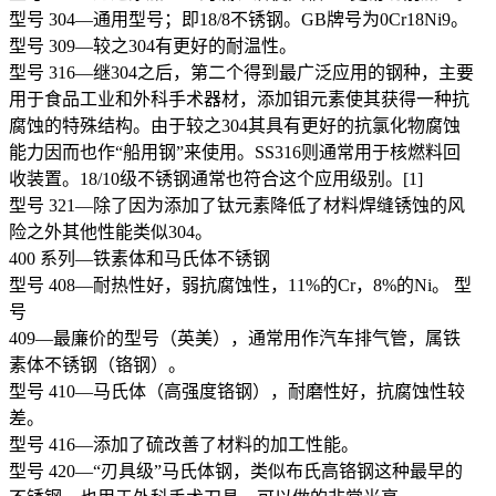
型号 304—通用型号；即18/8不锈钢。GB牌号为0Cr18Ni9。
型号 309—较之304有更好的耐温性。
型号 316—继304之后，第二个得到最广泛应用的钢种，主要
用于食品工业和外科手术器材，添加钼元素使其获得一种抗
腐蚀的特殊结构。由于较之304其具有更好的抗氯化物腐蚀
能力因而也作“船用钢”来使用。SS316则通常用于核燃料回
收装置。18/10级不锈钢通常也符合这个应用级别。[1]
型号 321—除了因为添加了钛元素降低了材料焊缝锈蚀的风
险之外其他性能类似304。
400 系列—铁素体和马氏体不锈钢
型号 408—耐热性好，弱抗腐蚀性，11%的Cr，8%的Ni。 型
号
409—最廉价的型号（英美），通常用作汽车排气管，属铁
素体不锈钢（铬钢）。
型号 410—马氏体（高强度铬钢），耐磨性好，抗腐蚀性较
差。
型号 416—添加了硫改善了材料的加工性能。
型号 420—“刃具级”马氏体钢，类似布氏高铬钢这种最早的