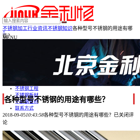
不锈钢加工
行业资讯
不锈钢知识
各种型号不锈钢的用途有哪
×
些？
MENU
不锈钢制品
不锈钢装饰
不锈钢踢脚线
不锈钢门套
不锈钢电梯门套
不锈钢装饰条
不锈钢工程
不锈钢板材
各种型号不锈钢的用途有哪些？
不锈钢管材
联系方式
2018-09-05
10:43:58
各种型号不锈钢的用途有哪些？
已关闭评
论