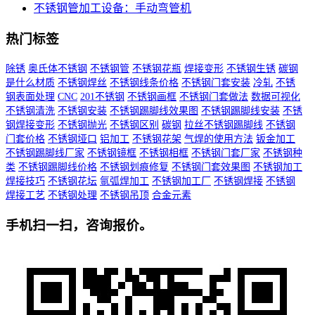
不锈钢管加工设备：手动弯管机
热门标签
除锈
奥氏体不锈钢
不锈钢管
不锈钢花瓶
焊接变形
不锈钢生锈
碳钢
是什么材质
不锈钢焊丝
不锈钢线条价格
不锈钢门套安装
冷轧
不锈
钢表面处理
CNC
201不锈钢
不锈钢画框
不锈钢门套做法
数据可视化
不锈钢清洗
不锈钢安装
不锈钢踢脚线效果图
不锈钢踢脚线安装
不锈
钢焊接变形
不锈钢抛光
不锈钢区别
碳钢
拉丝不锈钢踢脚线
不锈钢
门套价格
不锈钢垭口
铝加工
不锈钢花架
气焊的使用方法
钣金加工
不锈钢踢脚线厂家
不锈钢镜框
不锈钢相框
不锈钢门套厂家
不锈钢种
类
不锈钢踢脚线价格
不锈钢划痕修复
不锈钢门套效果图
不锈钢加工
焊接技巧
不锈钢花坛
氩弧焊加工
不锈钢加工厂
不锈钢焊接
不锈钢
焊接工艺
不锈钢处理
不锈钢吊顶
合金元素
手机扫一扫，咨询报价。