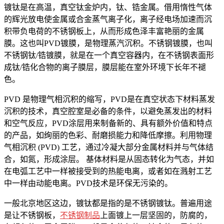
镀钛是在高温，真空钛金炉内，钛、锆金属。借用惰性气体
的辉光放电使金属或合金蒸气离子化，离子经电场加速而沉
积带负电荷的不锈钢板上，从而形成色泽丰富艳丽的金属
膜。这也叫PVD镀膜，是物理蒸汽沉积。不锈钢镀膜，也叫
不锈钢钛/锆镀膜，就是在一个真空容器内，在不锈钢表面形
成钛/锆化合物的离子膜层，膜层能在室外环境下长年不褪
色。
PVD 是物理气相沉积的缩写，PVD是在真空状态下材料蒸发
沉积的技术，真空腔室是必备的条件，以避免蒸发出的材料
和空气反应，PVD涂层用来制备新的、具有额外价值和特点
的产品，如绚丽的色彩、耐磨损能力和降低摩擦。利用物理
气相沉积 (PVD) 工艺，通过冷凝大部分金属材料并与气体结
合，如氮，形成涂层。 基体材料是从固态转化为气态，并如
在电弧工艺中一样被接受到的热能电离，或者如在溅射工艺
中一样由动能电离。PVD技术是环保无污染的。
一般北京地区这边，镀钛都是指的是不锈钢镀钛。普遍用途
是让不锈钢板，
不锈钢制品
上面镀上一层坚固的，防腐的，