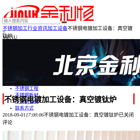
不锈钢加工
行业资讯
加工设备
不锈钢电镀加工设备：真空镀
×
钛炉
MENU
不锈钢制品
不锈钢装饰
不锈钢踢脚线
不锈钢门套
不锈钢电梯门套
不锈钢装饰条
不锈钢工程
不锈钢板材
不锈钢电镀加工设备：真空镀钛炉
不锈钢管材
联系方式
2018-09-01
17:00:06
不锈钢电镀加工设备：真空镀钛炉
已关闭
评论