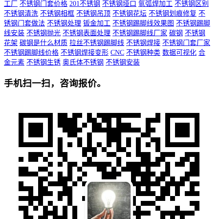
工厂
不锈钢门套价格
201不锈钢
不锈钢垭口
氩弧焊加工
不锈钢区别
不锈钢清洗
不锈钢相框
不锈钢吊顶
不锈钢花坛
不锈钢划痕修复
不
锈钢门套做法
不锈钢处理
钣金加工
不锈钢踢脚线效果图
不锈钢踢脚
线安装
不锈钢抛光
不锈钢表面处理
不锈钢踢脚线厂家
碳钢
不锈钢
花架
碳钢是什么材质
拉丝不锈钢踢脚线
不锈钢焊接
不锈钢门套厂家
不锈钢踢脚线价格
不锈钢焊接变形
CNC
不锈钢种类
数据可视化
合
金元素
不锈钢生锈
奥氏体不锈钢
不锈钢安装
手机扫一扫，咨询报价。