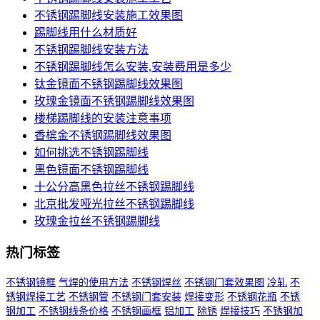
不锈钢踢脚线安装施工效果图
踢脚线用什么材质好
不锈钢踢脚线安装方法
不锈钢踢脚线怎么安装,安装费用是多少
钛金镜面不锈钢踢脚线效果图
玫瑰金镜面不锈钢踢脚线效果图
楼梯踢脚线的安装注意事项
香槟金不锈钢踢脚线效果图
如何挑选不锈钢踢脚线
黑色镜面不锈钢踢脚线
十公分高黑色拉丝不锈钢踢脚线
北京批发哑光拉丝不锈钢踢脚线
玫瑰金拉丝不锈钢踢脚线
热门标签
不锈钢镜框
气焊的使用方法
不锈钢焊丝
不锈钢门套效果图
冷轧
不
锈钢焊接工艺
不锈钢管
不锈钢门套安装
焊接变形
不锈钢花瓶
不锈
钢加工
不锈钢线条价格
不锈钢画框
铝加工
除锈
焊接技巧
不锈钢加