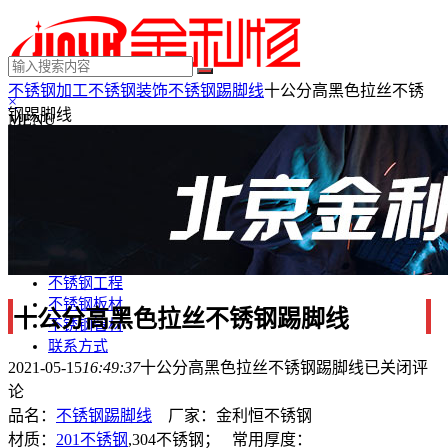
不锈钢加工
不锈钢装饰
不锈钢踢脚线
十公分高黑色拉丝不锈
×
钢踢脚线
MENU
不锈钢制品
不锈钢装饰
不锈钢踢脚线
不锈钢门套
不锈钢电梯门套
不锈钢装饰条
不锈钢工程
不锈钢板材
十公分高黑色拉丝不锈钢踢脚线
不锈钢管材
联系方式
2021-05-15
16:49:37
十公分高黑色拉丝不锈钢踢脚线
已关闭评
论
品名：
不锈钢踢脚线
厂家：金利恒不锈钢
材质：
201不锈钢
,304不锈钢； 常用厚度：