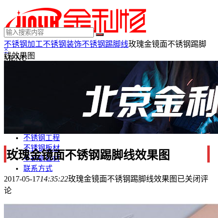
不锈钢加工
不锈钢装饰
不锈钢踢脚线
玫瑰金镜面不锈钢踢脚
×
线效果图
MENU
不锈钢制品
不锈钢装饰
不锈钢踢脚线
不锈钢门套
不锈钢电梯门套
不锈钢装饰条
不锈钢工程
不锈钢板材
玫瑰金镜面不锈钢踢脚线效果图
不锈钢管材
联系方式
2017-05-17
14:35:22
玫瑰金镜面不锈钢踢脚线效果图
已关闭评
论