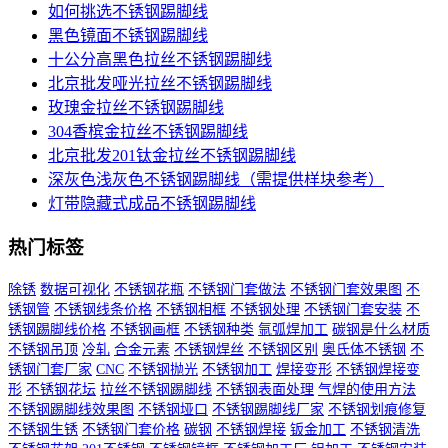
如何挑选不锈钢踢脚线
黑色镜面不锈钢踢脚线
十公分高黑色拉丝不锈钢踢脚线
北京批发哑光拉丝不锈钢踢脚线
玫瑰金拉丝不锈钢踢脚线
304香槟金拉丝不锈钢踢脚线
北京批发201钛金拉丝不锈钢踢脚线
深灰色浅灰色不锈钢踢脚线（需提供样块参考）
灯带隐藏式成品不锈钢踢脚线
热门标签
除锈
数据可视化
不锈钢花瓶
不锈钢门套做法
不锈钢门套效果图
不
锈钢管
不锈钢线条价格
不锈钢相框
不锈钢处理
不锈钢门套安装
不
锈钢踢脚线价格
不锈钢画框
不锈钢种类
氩弧焊加工
碳钢是什么材质
不锈钢吊顶
冷轧
合金元素
不锈钢焊丝
不锈钢区别
奥氏体不锈钢
不
锈钢门套厂家
CNC
不锈钢抛光
不锈钢加工
焊接变形
不锈钢焊接变
形
不锈钢花坛
拉丝不锈钢踢脚线
不锈钢表面处理
气焊的使用方法
不锈钢踢脚线效果图
不锈钢垭口
不锈钢踢脚线厂家
不锈钢划痕修复
不锈钢生锈
不锈钢门套价格
碳钢
不锈钢焊接
钣金加工
不锈钢清洗