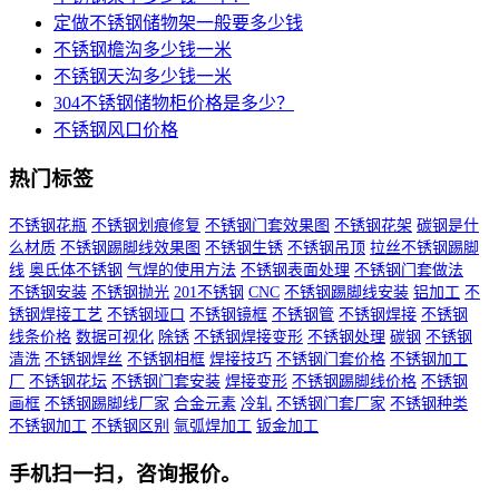
定做不锈钢储物架一般要多少钱
不锈钢檐沟多少钱一米
不锈钢天沟多少钱一米
304不锈钢储物柜价格是多少？
不锈钢风口价格
热门标签
不锈钢花瓶
不锈钢划痕修复
不锈钢门套效果图
不锈钢花架
碳钢是什
么材质
不锈钢踢脚线效果图
不锈钢生锈
不锈钢吊顶
拉丝不锈钢踢脚
线
奥氏体不锈钢
气焊的使用方法
不锈钢表面处理
不锈钢门套做法
不锈钢安装
不锈钢抛光
201不锈钢
CNC
不锈钢踢脚线安装
铝加工
不
锈钢焊接工艺
不锈钢垭口
不锈钢镜框
不锈钢管
不锈钢焊接
不锈钢
线条价格
数据可视化
除锈
不锈钢焊接变形
不锈钢处理
碳钢
不锈钢
清洗
不锈钢焊丝
不锈钢相框
焊接技巧
不锈钢门套价格
不锈钢加工
厂
不锈钢花坛
不锈钢门套安装
焊接变形
不锈钢踢脚线价格
不锈钢
画框
不锈钢踢脚线厂家
合金元素
冷轧
不锈钢门套厂家
不锈钢种类
不锈钢加工
不锈钢区别
氩弧焊加工
钣金加工
手机扫一扫，咨询报价。