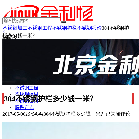
不锈钢加工
不锈钢工程
不锈钢护栏
不锈钢报价
304不锈钢护
×
栏多少钱一米？
MENU
不锈钢制品
不锈钢装饰
不锈钢踢脚线
不锈钢门套
不锈钢电梯门套
不锈钢装饰条
不锈钢工程
不锈钢板材
304不锈钢护栏多少钱一米？
不锈钢管材
联系方式
2017-05-06
15:54:44
304不锈钢护栏多少钱一米？
已关闭评论