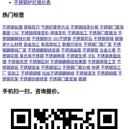
不锈钢护栏报价表
热门标签
不锈钢处理
焊接技巧
气焊的使用方法
不锈钢线条价格
不锈钢门套效
果图
CNC
不锈钢焊接变形
焊接变形
不锈钢加工
不锈钢门套做法
不
锈钢踢脚线价格
不锈钢抛光
201不锈钢
不锈钢花坛
不锈钢焊接
碳钢
是什么材质
钣金加工
氩弧焊加工
数据可视化
不锈钢门套厂家
不锈
钢踢脚线厂家
不锈钢踢脚线安装
不锈钢画框
不锈钢管
合金元素
不
锈钢花瓶
奥氏体不锈钢
不锈钢种类
不锈钢生锈
冷轧
不锈钢表面处
理
不锈钢吊顶
不锈钢区别
不锈钢踢脚线效果图
不锈钢焊接工艺
不
锈钢焊丝
不锈钢安装
不锈钢垭口
不锈钢门套价格
除锈
不锈钢加工
厂
铝加工
不锈钢镜框
拉丝不锈钢踢脚线
不锈钢清洗
不锈钢相框
不
锈钢花架
不锈钢划痕修复
不锈钢门套安装
碳钢
手机扫一扫，咨询报价。