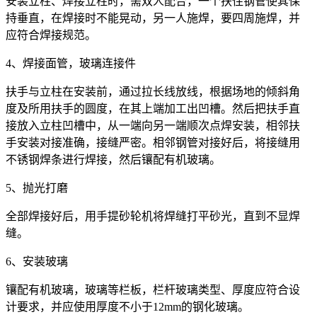
安装立柱、焊接立柱时，需双人配合，一个扶住钢管使其保
持垂直，在焊接时不能晃动，另一人施焊，要四周施焊，并
应符合焊接规范。
4、焊接面管，玻璃连接件
扶手与立柱在安装前，通过拉长线放线，根据场地的倾斜角
度及所用扶手的圆度，在其上端加工出凹槽。然后把扶手直
接放入立柱凹槽中，从一端向另一端顺次点焊安装，相邻扶
手安装对接准确，接缝严密。相邻钢管对接好后，将接缝用
不锈钢焊条进行焊接，然后镶配有机玻璃。
5、抛光打磨
全部焊接好后，用手提砂轮机将焊缝打平砂光，直到不显焊
缝。
6、安装玻璃
镶配有机玻璃，玻璃等栏板，栏杆玻璃类型、厚度应符合设
计要求，并应使用厚度不小于12mm的钢化玻璃。