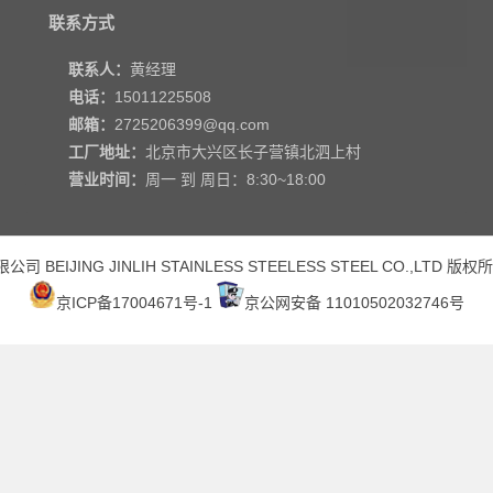
联系方式
联系人：
黄经理
电话：
15011225508
邮箱：
2725206399@qq.com
工厂地址：
北京市大兴区长子营镇北泗上村
营业时间：
周一 到 周日：8:30~18:00
 BEIJING JINLIH STAINLESS STEEL
ESS STEEL CO.,LTD
版权所
京ICP备17004671号-1
京公网安备 11010502032746号