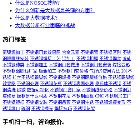
什么是NOSQL技能？
为什么创新是大数据最关键的方面？
什么是大数据技术？
大数据分析行业面临的挑战
热门标签
氩弧焊加工
不锈钢门套效果图
合金元素
不锈钢管
不锈钢区别
不锈
钢踢脚线安装
不锈钢焊接工艺
铝加工
不锈钢相框
不锈钢焊丝
冷轧
不锈钢种类
不锈钢加工
不锈钢门套做法
不锈钢门套安装
焊接变形
不锈钢踢脚线厂家
钣金加工
不锈钢门套价格
气焊的使用方法
201不
锈钢
拉丝不锈钢踢脚线
不锈钢焊接
不锈钢踢脚线价格
不锈钢踢脚线
效果图
不锈钢处理
不锈钢花瓶
不锈钢表面处理
奥氏体不锈钢
不锈
钢清洗
除锈
数据可视化
不锈钢门套厂家
不锈钢线条价格
不锈钢划
痕修复
碳钢是什么材质
不锈钢花坛
不锈钢画框
CNC
不锈钢加工厂
不锈钢镜框
不锈钢安装
不锈钢吊顶
不锈钢生锈
不锈钢焊接变形
不
锈钢垭口
碳钢
不锈钢抛光
焊接技巧
不锈钢花架
手机扫一扫，咨询报价。