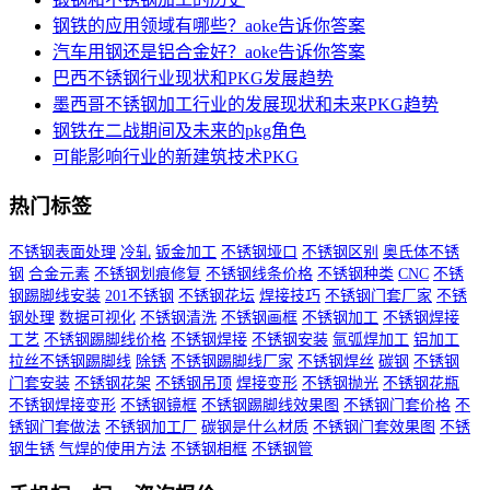
钢铁的应用领域有哪些？aoke告诉你答案
汽车用钢还是铝合金好？aoke告诉你答案
巴西不锈钢行业现状和PKG发展趋势
墨西哥不锈钢加工行业的发展现状和未来PKG趋势
钢铁在二战期间及未来的pkg角色
可能影响行业的新建筑技术PKG
热门标签
不锈钢表面处理
冷轧
钣金加工
不锈钢垭口
不锈钢区别
奥氏体不锈
钢
合金元素
不锈钢划痕修复
不锈钢线条价格
不锈钢种类
CNC
不锈
钢踢脚线安装
201不锈钢
不锈钢花坛
焊接技巧
不锈钢门套厂家
不锈
钢处理
数据可视化
不锈钢清洗
不锈钢画框
不锈钢加工
不锈钢焊接
工艺
不锈钢踢脚线价格
不锈钢焊接
不锈钢安装
氩弧焊加工
铝加工
拉丝不锈钢踢脚线
除锈
不锈钢踢脚线厂家
不锈钢焊丝
碳钢
不锈钢
门套安装
不锈钢花架
不锈钢吊顶
焊接变形
不锈钢抛光
不锈钢花瓶
不锈钢焊接变形
不锈钢镜框
不锈钢踢脚线效果图
不锈钢门套价格
不
锈钢门套做法
不锈钢加工厂
碳钢是什么材质
不锈钢门套效果图
不锈
钢生锈
气焊的使用方法
不锈钢相框
不锈钢管