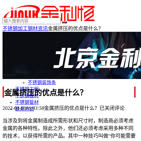
不锈钢加工
钢材资讯
金属挤压的优点是什么？
×
MENU
不锈钢制品
不锈钢装饰
不锈钢踢脚线
不锈钢门套
不锈钢电梯门套
不锈钢装饰条
不锈钢工程
金属挤压的优点是什么？
不锈钢板材
不锈钢管材
2022-04-16
16:43:58
金属挤压的优点是什么？
已关闭评论
联系方式
当涉及到将金属制造成所需形状和尺寸时，制造商必须考虑
金属的各种特性。除此之外，他们还必须考虑采用多种不同
的技术，以获得所需的产品。其中一种技巧叫做“你可能需要