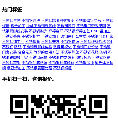
热门标签
不锈钢生锈
不锈钢清洗
不锈钢踢脚线效果图
不锈钢焊接变形
不锈钢
焊接
钣金加工
拉丝不锈钢踢脚线
不锈钢垭口
不锈钢门套效果图
不
锈钢踢脚线安装
不锈钢抛光
焊接变形
不锈钢焊接工艺
CNC
铝加工
不锈钢处理
不锈钢相框
不锈钢加工
碳钢是什么材质
不锈钢门套厂家
不锈钢加工厂
不锈钢管
不锈钢安装
不锈钢花坛
不锈钢线条价格
201
不锈钢
除锈
不锈钢踢脚线价格
数据可视化
不锈钢门套价格
不锈钢
门套安装
合金元素
气焊的使用方法
不锈钢焊丝
不锈钢花瓶
碳钢
不
锈钢踢脚线厂家
不锈钢画框
不锈钢种类
冷轧
焊接技巧
不锈钢区别
不锈钢花架
不锈钢门套做法
不锈钢划痕修复
不锈钢吊顶
奥氏体不锈
钢
氩弧焊加工
不锈钢表面处理
不锈钢镜框
手机扫一扫，咨询报价。