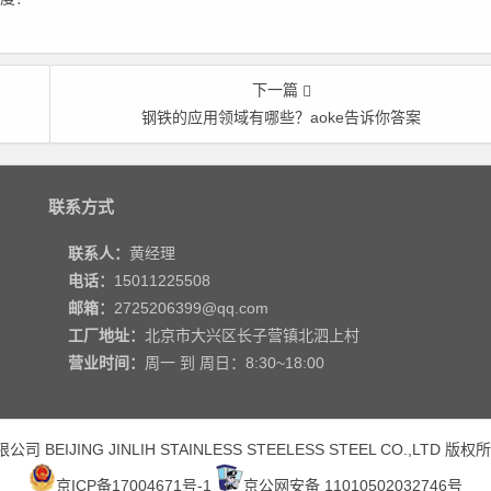
下一篇
钢铁的应用领域有哪些？aoke告诉你答案
联系方式
联系人：
黄经理
电话：
15011225508
邮箱：
2725206399@qq.com
工厂地址：
北京市大兴区长子营镇北泗上村
营业时间：
周一 到 周日：8:30~18:00
 BEIJING JINLIH STAINLESS STEEL
ESS STEEL CO.,LTD
版权所
京ICP备17004671号-1
京公网安备 11010502032746号