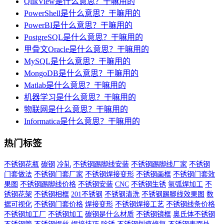
QlikView是什么意思？干嘛用的
PowerShell是什么意思？干嘛用的
PowerBI是什么意思？干嘛用的
PostgreSQL是什么意思？干嘛用的
甲骨文Oracle是什么意思？干嘛用的
MySQL是什么意思？干嘛用的
MongoDB是什么意思？干嘛用的
Matlab是什么意思？干嘛用的
机器学习是什么意思？干嘛用的
物联网是什么意思？干嘛用的
Informatica是什么意思？干嘛用的
热门标签
不锈钢花瓶
碳钢
冷轧
不锈钢踢脚线安装
不锈钢踢脚线厂家
不锈钢
门套做法
不锈钢门套厂家
不锈钢焊接变形
不锈钢画框
不锈钢门套效
果图
不锈钢踢脚线价格
不锈钢安装
CNC
不锈钢生锈
氩弧焊加工
不
锈钢花架
不锈钢相框
201不锈钢
不锈钢清洗
不锈钢踢脚线效果图
数
据可视化
不锈钢门套价格
焊接变形
不锈钢焊接工艺
不锈钢线条价格
不锈钢加工厂
不锈钢加工
碳钢是什么材质
不锈钢镜框
奥氏体不锈钢