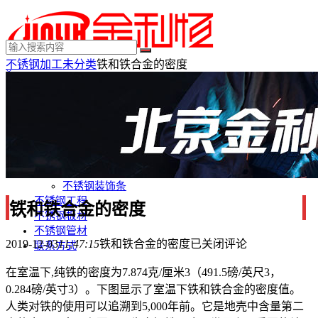
不锈钢加工
未分类
铁和铁合金的密度
×
MENU
不锈钢制品
不锈钢装饰
不锈钢踢脚线
不锈钢门套
不锈钢电梯门套
不锈钢装饰条
不锈钢工程
铁和铁合金的密度
不锈钢板材
不锈钢管材
2019-12-03
11:47:15
铁和铁合金的密度
已关闭评论
联系方式
在室温下,纯铁的密度为7.874克/厘米3（491.5磅/英尺3，
0.284磅/英寸3）。下图显示了室温下铁和铁合金的密度值。
人类对铁的使用可以追溯到5,000年前。它是地壳中含量第二