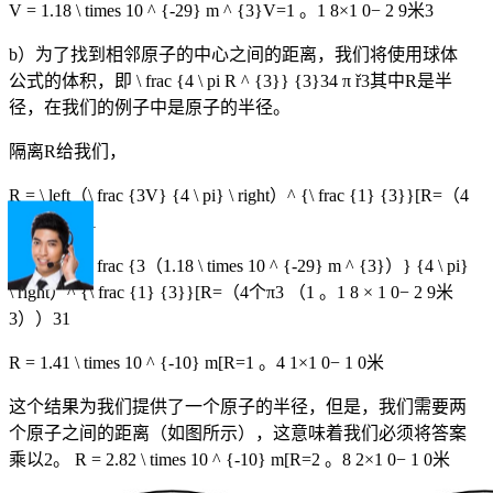
V = 1.18 \ times 10 ^ {-29} m ^ {3}
V
=
1
。
1
8
×
1
0
−
2
9
米
3
b）为了找到相邻原子的中心之间的距离，我们将使用球体
公式的体积，即
\ frac {4 \ pi R ^ {3}} {3}
3
4
π
ř
3
其中R是半
径，在我们的例子中是原子的半径。
隔离R给我们，
R = \ left（\ frac {3V} {4 \ pi} \ right）^ {\ frac {1} {3}}
[R
=
（
4
个
π
3
V
）
3
1
R = \ left（\ frac {3（1.18 \ times 10 ^ {-29} m ^ {3}）} {4 \ pi}
\ right）^ {\ frac {1} {3}}
[R
=
（
4个
π
3
（
1
。
1
8
×
1
0
−
2
9
米
3
）
）
3
1
R = 1.41 \ times 10 ^ {-10} m
[R
=
1
。
4
1
×
1
0
−
1
0
米
这个结果为我们提供了一个原子的半径，但是，我们需要两
个原子之间的距离（如图所示），这意味着我们必须将答案
乘以2。
R = 2.82 \ times 10 ^ {-10} m
[R
=
2
。
8
2
×
1
0
−
1
0
米