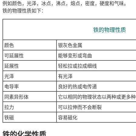
例如颜色，光泽，冰点，
沸点
，熔点，密度，硬度和气味。
铁的物理性质如下：
铁的物理性质
颜色
银灰色金属
可延展性
能够变形或弯曲
延展性
轻松拉或拉成细线
光泽
有光泽
电导率
良好的热或电传递
同素异形体
它以相同的物理状态以两种或更多种
拉力
可以拉伸而不会断裂
铁磁
容易磁化
铁
的
化学
性质