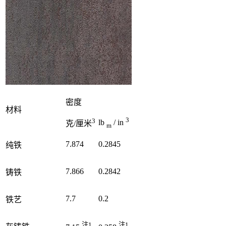
密度
材料
3
3
lb
/ in
克/厘米
m
7.874
0.2845
纯铁
7.866
0.2842
铸铁
7.7
0.2
铁艺
注1
注1