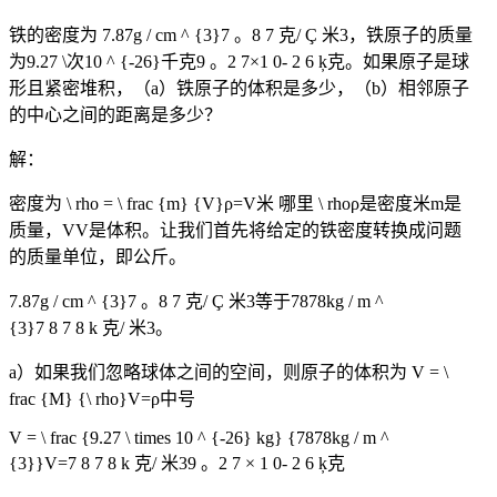
铁的密度为
7.87g / cm ^ {3}
7
。
8
7
克
/
Ç
米
3
，铁原子的质量
为
9.27 \次10 ^ {-26}千克
9
。
2
7
×
1
0
-
2
6
ķ
克
。如果原子是球
形且紧密堆积，（a）铁原子的体积是多少，（b）相邻原子
的中心之间的距离是多少？
解：
密度为
\ rho = \ frac {m} {V}
ρ
=
V
米
哪里
\ rho
ρ
是密度
米
m
是
质量，
V
V
是体积。让我们首先将给定的铁密度转换成问题
的质量单位，即公斤。
7.87g / cm ^ {3}
7
。
8
7
克
/
Ç
米
3
等于
7878kg / m ^
{3}
7
8
7
8
k
克
/
米
3
。
a）如果我们忽略球体之间的空间，则原子的体积为
V = \
frac {M} {\ rho}
V
=
ρ
中号
V = \ frac {9.27 \ times 10 ^ {-26} kg} {7878kg / m ^
{3}}
V
=
7
8
7
8
k
克
/
米
3
9
。
2
7
×
1
0
-
2
6
ķ
克