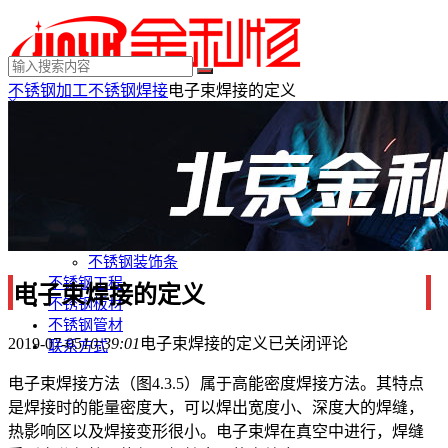
不锈钢加工
不锈钢焊接
电子束焊接的定义
×
MENU
不锈钢制品
不锈钢装饰
不锈钢踢脚线
不锈钢门套
不锈钢电梯门套
不锈钢装饰条
不锈钢工程
电子束焊接的定义
不锈钢板材
不锈钢管材
2019-07-05
10:39:01
电子束焊接的定义
已关闭评论
联系方式
电子束焊接方法（图4.3.5）属于高能密度焊接方法。其特点
是焊接时的能量密度大，可以焊出宽度小、深度大的焊缝，
热影响区以及焊接变形很小。电子束焊在真空中进行，焊缝