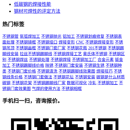
低碳钢的焊接性能
钢材可焊性的评定方法
热门标签
不锈钢管
氩弧焊加工
不锈钢抛光
铝加工
不锈钢划痕修复
不锈钢表
面处理
不锈钢镜框
不锈钢垭口
焊接变形
CNC
不锈钢焊接变形
不锈
钢吊顶
不锈钢画框
不锈钢门套厂家
不锈钢花瓶
201不锈钢
不锈钢踢
脚线安装
拉丝不锈钢踢脚线
不锈钢焊接工艺
奥氏体不锈钢
不锈钢区
别
不锈钢焊丝
不锈钢处理
不锈钢焊接
不锈钢加工厂
合金元素
钣金
加工
不锈钢踢脚线价格
除锈
不锈钢门套安装
不锈钢生锈
不锈钢种
类
不锈钢门套价格
不锈钢清洗
不锈钢踢脚线效果图
焊接技巧
不锈
钢线条价格
不锈钢门套做法
不锈钢花坛
不锈钢安装
碳钢是什么材质
碳钢
不锈钢花架
不锈钢踢脚线厂家
数据可视化
冷轧
不锈钢加工
不
锈钢门套效果图
气焊的使用方法
不锈钢相框
手机扫一扫，咨询报价。