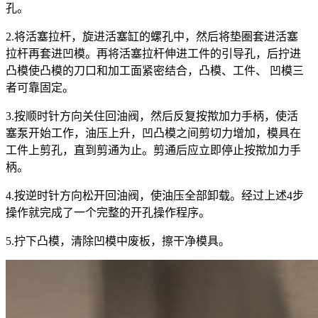
孔。
2.将活塞拉杆，旋进活塞缸的螺孔中，然后将垫圈套进活塞
拉杆再套进凹模。再将活塞拉杆伸进工件的引导孔，后拧进
凸模使凸模的刀口和加工面紧密结合，凸模、工件、 凹模三
者可靠固定。
3.按顺时针方向关住回油阀，然后反复按揿加力手柄，使活
塞泵开始工作，油压上升，凹凸模之间剪切力增加，模具在
工件上剪孔，直到剪通为止。剪通后应立即停止按揿加力手
柄。
4.按逆时针方向松开回油阀，使油压全部卸载。经过上述4步
操作就完成了一个完整的开孔操作程序。
5.拧下凸模，清除凹模中废板，擦干净模具。