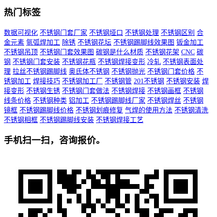
热门标签
数据可视化
不锈钢门套厂家
不锈钢垭口
不锈钢处理
不锈钢区别
合
金元素
氩弧焊加工
除锈
不锈钢花坛
不锈钢踢脚线效果图
钣金加工
不锈钢吊顶
不锈钢门套效果图
碳钢是什么材质
不锈钢花架
CNC
碳
钢
不锈钢门套安装
不锈钢花瓶
不锈钢焊接变形
冷轧
不锈钢表面处
理
拉丝不锈钢踢脚线
奥氏体不锈钢
不锈钢抛光
不锈钢门套价格
不
锈钢加工
焊接技巧
不锈钢加工厂
不锈钢管
201不锈钢
不锈钢安装
焊
接变形
不锈钢生锈
不锈钢门套做法
不锈钢焊接
不锈钢画框
不锈钢
线条价格
不锈钢种类
铝加工
不锈钢踢脚线厂家
不锈钢焊丝
不锈钢
镜框
不锈钢踢脚线价格
不锈钢划痕修复
气焊的使用方法
不锈钢清洗
不锈钢相框
不锈钢踢脚线安装
不锈钢焊接工艺
手机扫一扫，咨询报价。