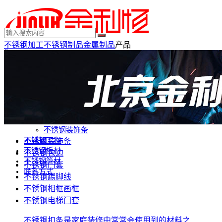
不锈钢加工
不锈钢制品
金属制品
产品
×
MENU
不锈钢制品
不锈钢装饰
不锈钢踢脚线
不锈钢门套
不锈钢电梯门套
不锈钢装饰条
不锈钢工程
不锈钢装饰条
不锈钢板材
不锈钢包边
不锈钢管材
不锈钢门套
联系方式
不锈钢踢脚线
不锈钢相框画框
不锈钢电梯门套
不锈钢扣条是家庭装修中常常会使用到的材料之