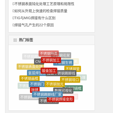
不锈钢表面钝化处理工艺原理和局限性
如何从外观上快速的检查焊接质量
TIG与MIG焊接有什么区别
焊接气孔产生的22个原因
热门标签
不锈钢加工
CNC
不锈钢生锈
钣金加工
拉丝不锈钢踢脚线
不锈钢表面处理
氩弧焊加工
不锈钢管
不锈钢垭口
不锈钢抛光
不锈钢画框
不锈钢门套厂家
不锈钢处理
数据可视化
除锈
不锈钢镜框
不锈钢花瓶
不锈钢踢脚线厂家
不锈钢焊接变形
不锈钢踢脚线效果图
不锈钢安装
不锈钢区别
不锈钢相框
奥氏体不锈钢