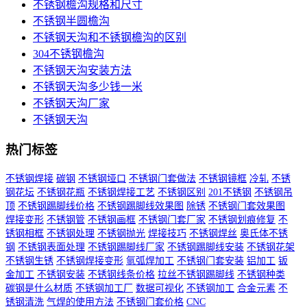
不锈钢檐沟规格和尺寸
不锈钢半圆檐沟
不锈钢天沟和不锈钢檐沟的区别
304不锈钢檐沟
不锈钢天沟安装方法
不锈钢天沟多少钱一米
不锈钢天沟厂家
不锈钢天沟
热门标签
不锈钢焊接
碳钢
不锈钢垭口
不锈钢门套做法
不锈钢镜框
冷轧
不锈
钢花坛
不锈钢花瓶
不锈钢焊接工艺
不锈钢区别
201不锈钢
不锈钢吊
顶
不锈钢踢脚线价格
不锈钢踢脚线效果图
除锈
不锈钢门套效果图
焊接变形
不锈钢管
不锈钢画框
不锈钢门套厂家
不锈钢划痕修复
不
锈钢相框
不锈钢处理
不锈钢抛光
焊接技巧
不锈钢焊丝
奥氏体不锈
钢
不锈钢表面处理
不锈钢踢脚线厂家
不锈钢踢脚线安装
不锈钢花架
不锈钢生锈
不锈钢焊接变形
氩弧焊加工
不锈钢门套安装
铝加工
钣
金加工
不锈钢安装
不锈钢线条价格
拉丝不锈钢踢脚线
不锈钢种类
碳钢是什么材质
不锈钢加工厂
数据可视化
不锈钢加工
合金元素
不
锈钢清洗
气焊的使用方法
不锈钢门套价格
CNC