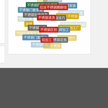
不锈钢踢脚线效果图
拉丝不锈钢踢脚线
不锈钢踢脚线安装
不锈钢门套安装
不锈钢划痕修复
不锈钢清洗
焊接技巧
奥氏体不锈钢
不锈钢门套厂家
合金元素
除锈
不锈钢处理
不锈钢区别
氩弧焊加工
不锈钢加工厂
不锈钢线条价格
气焊的使用方法
不锈钢门套做法
铝加工
不锈钢花瓶
不锈钢抛光
焊接变形
不锈钢镜框
201不锈钢
不锈钢花坛
不锈钢焊接工艺