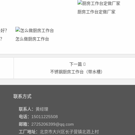
厨房工作台定做厂家
？
怎么做厨房工作台
下一篇
不锈钢厨房工作台（带水槽）
联系方式
联系人：
黄经理
电话：
15011225508
邮箱：
2725206399@qq.com
工厂地址：
北京市大兴区长子营镇北泗上村