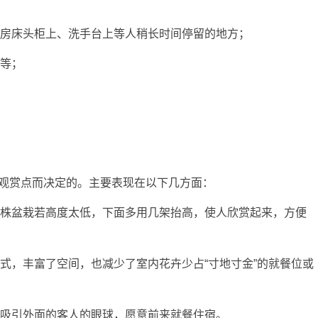
、客房床头柜上、洗手台上等人稍长时间停留的地方；
上等；
观赏点而决定的。主要表现在以下几方面：
的单株盆栽若高度太低，下面多用几架抬高，使人欣赏起来，方便
悬挂式，丰富了空间，也减少了室内花卉少占“寸地寸金”的就餐位或
面，吸引外面的客人的眼球，愿意前来就餐住宿。