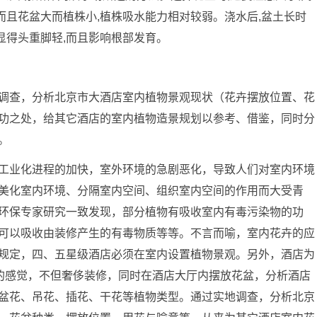
,而且花盆大而植株小,植株吸水能力相对较弱。浇水后,盆土长时
,显得头重脚轻,而且影响根部发育。
调查，分析北京市大酒店室内植物景观现状（花卉摆放位置、花
功之处，给其它酒店的室内植物造景规划以参考、借鉴，同时分
。
工业化进程的加快，室外环境的急剧恶化，导致人们对室内环境
美化室内环境、分隔室内空间、组织室内空间的作用而大受青
环保专家研究一致发现，部分植物有吸收室内有毒污染物的功
可以吸收由装修产生的有毒物质等等。不言而喻，室内花卉的应
规定，四、五星级酒店必须在室内设置植物景观。另外，酒店为
”的感觉，不但奢侈装修，同时在酒店大厅内摆放花盆，分析酒店
盆花、吊花、插花、干花等植物类型。通过实地调查，分析北京