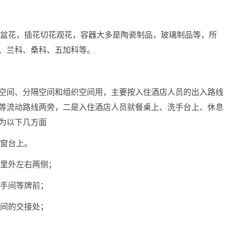
观叶盆花，插花切花观花，容器大多是陶瓷制品，玻璃制品等，所
、兰科、桑科、五加科等。
空间、分隔空间和组织空间用，主要按入住酒店人员的出入路线
等流动路线两旁，二是入住酒店人员就餐桌上、洗手台上、休息
为以下几方面
窗窗台上。
门里外左右两侧；
洗手间等牌前；
雅间的交接处；