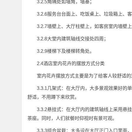
3.2.5角隅处如墙角，墙基；
3.2.6服务台台面上、吃饭桌上、垃圾箱上
3.2.7墙壁上、大厅柱壁上，如客房室内墙壁
3.2.8大堂内建筑轴线交接处四周；
3.2.9楼梯下及楼梯转角处。
2.4酒店室内花卉的摆放方式分类
室内花卉摆放方式主要是为了给客人较舒适的
3.3.1几架式：在大厅内，大多景观效果好
舒适，不用蹲下来欣赏。
3.3.2悬挂式：在大厅内的建筑轴线上采用
茶座。同时，人们就餐时仰视时有景可观。
3.3.3组合盆栽：大多设在大厅正门入口里