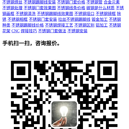
不锈钢焊丝
不锈钢踢脚线安装
不锈钢门套价格
不锈钢管
合金元素
不锈钢处理
不锈钢门套效果图
不锈钢线条价格
碳钢是什么材质
不锈
钢画框
不锈钢清洗
不锈钢踢脚线效果图
不锈钢垭口
不锈钢镜框
除
锈
不锈钢相框
不锈钢门套安装
拉丝不锈钢踢脚线
钣金加工
不锈钢
种类
不锈钢踢脚线价格
不锈钢焊接工艺
不锈钢区别
铝加工
不锈钢
花架
CNC
焊接技巧
不锈钢门套做法
不锈钢安装
手机扫一扫，咨询报价。