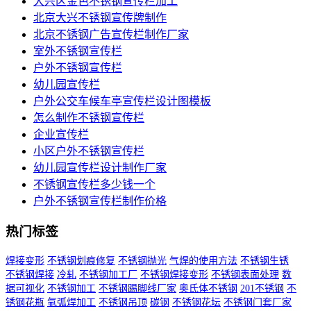
大兴区金色不锈钢宣传栏加工
北京大兴不锈钢宣传牌制作
北京不锈钢广告宣传栏制作厂家
室外不锈钢宣传栏
户外不锈钢宣传栏
幼儿园宣传栏
户外公交车候车亭宣传栏设计图模板
怎么制作不锈钢宣传栏
企业宣传栏
小区户外不锈钢宣传栏
幼儿园宣传栏设计制作厂家
不锈钢宣传栏多少钱一个
户外不锈钢宣传栏制作价格
热门标签
焊接变形
不锈钢划痕修复
不锈钢抛光
气焊的使用方法
不锈钢生锈
不锈钢焊接
冷轧
不锈钢加工厂
不锈钢焊接变形
不锈钢表面处理
数
据可视化
不锈钢加工
不锈钢踢脚线厂家
奥氏体不锈钢
201不锈钢
不
锈钢花瓶
氩弧焊加工
不锈钢吊顶
碳钢
不锈钢花坛
不锈钢门套厂家