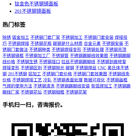
钛金色不锈钢镜面板
201不锈钢镜面板
热门标签
除锈
钣金加工
不锈钢门套厂家
不锈钢加工
不锈钢门套安装
焊接技
巧
不锈钢焊接
不锈钢花瓶
碳钢是什么材质
合金元素
不锈钢安装
不
锈钢门套做法
不锈钢种类
不锈钢焊接变形
不锈钢处理
不锈钢吊顶
不锈钢镜框
不锈钢加工厂
不锈钢管
不锈钢踢脚线效果图
不锈钢踢脚
线价格
不锈钢生锈
不锈钢垭口
拉丝不锈钢踢脚线
不锈钢划痕修复
焊接变形
不锈钢区别
不锈钢抛光
碳钢
不锈钢焊丝
CNC
奥氏体不锈
钢
201不锈钢
铝加工
不锈钢门套价格
不锈钢门套效果图
不锈钢线条
价格
不锈钢焊接工艺
冷轧
不锈钢表面处理
数据可视化
不锈钢画框
气焊的使用方法
不锈钢清洗
不锈钢踢脚线安装
氩弧焊加工
不锈钢踢
脚线厂家
不锈钢花坛
不锈钢相框
不锈钢花架
手机扫一扫，咨询报价。