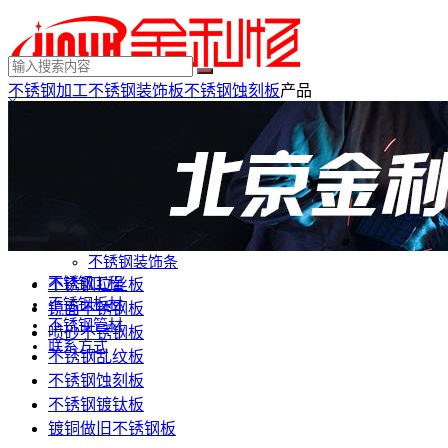
不锈钢加工
不锈钢装饰板
不锈钢蚀刻板
产品
×
MENU
不锈钢制品
不锈钢装饰
不锈钢踢脚线
不锈钢门套
不锈钢电梯门套
不锈钢装饰条
不锈钢工程
不锈钢拉丝板
不锈钢板材
镜面不锈钢板
不锈钢管材
喷砂不锈钢板
联系方式
不锈钢乱纹板
不锈钢蚀刻板
不锈钢镀钛板
镀铜做旧不锈钢板