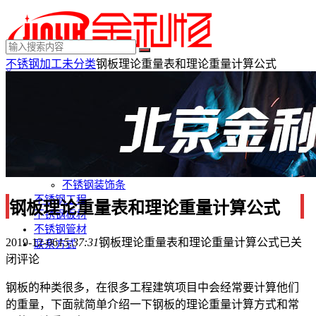
不锈钢加工
未分类
钢板理论重量表和理论重量计算公式
×
MENU
不锈钢制品
不锈钢装饰
不锈钢踢脚线
不锈钢门套
不锈钢电梯门套
不锈钢装饰条
不锈钢工程
钢板理论重量表和理论重量计算公式
不锈钢板材
不锈钢管材
2019-12-06
15:37:31
钢板理论重量表和理论重量计算公式
已关
联系方式
闭评论
钢板的种类很多，在很多工程建筑项目中会经常要计算他们
的重量，下面就简单介绍一下钢板的理论重量计算方式和常