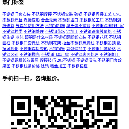
热门标签
不锈钢门套安装
不锈钢焊接
不锈钢安装
碳钢
不锈钢焊接工艺
CNC
不锈钢焊丝
焊接变形
合金元素
不锈钢垭口
不锈钢加工厂
不锈钢划
痕修复
气焊的使用方法
不锈钢相框
奥氏体不锈钢
不锈钢踢脚线厂家
不锈钢种类
不锈钢处理
不锈钢花坛
铝加工
不锈钢踢脚线价格
不锈
钢生锈
冷轧
碳钢是什么材质
不锈钢踢脚线安装
不锈钢花瓶
不锈钢
画框
不锈钢门套做法
不锈钢花架
拉丝不锈钢踢脚线
不锈钢吊顶
数
据可视化
不锈钢焊接变形
不锈钢管
氩弧焊加工
不锈钢门套价格
不
锈钢区别
不锈钢抛光
不锈钢门套厂家
不锈钢表面处理
不锈钢加工
不锈钢踢脚线效果图
焊接技巧
201不锈钢
不锈钢清洗
不锈钢门套效
果图
不锈钢线条价格
除锈
钣金加工
不锈钢镜框
手机扫一扫，咨询报价。