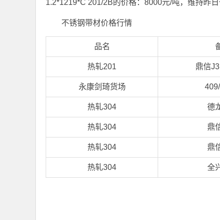
1.2*1219*C 201/2B的价格：8000元/吨，维持
不锈钢带材价格行情
品名
热轧201
鼎信J
永康剑琦货场
409
热轧304
德
热轧304
鼎
热轧304
鼎
热轧304
全