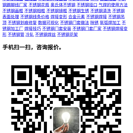
钢踢脚线厂家
不锈钢花瓶
奥氏体不锈钢
不锈钢垭口
气焊的使用方法
不锈钢画框
不锈钢相框
不锈钢镜框
不锈钢生锈
不锈钢清洗
不锈钢
表面处理
不锈钢线条价格
焊接变形
合金元素
不锈钢焊接
不锈钢吊
顶
不锈钢划痕修复
数据可视化
不锈钢门套做法
除锈
氩弧焊加工
不
锈钢加工厂
焊接技巧
不锈钢门套安装
不锈钢门套厂家
不锈钢焊接变
形
不锈钢管
冷轧
不锈钢焊丝
不锈钢花架
手机扫一扫，咨询报价。