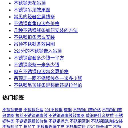
不锈钢天花吊顶
不锈钢吊顶效果图
常见的轻奢金属线条
不锈钢直角包边条价格
几种不锈钢线条如何安装的方法
不锈钢扣条怎么安装
吊顶不锈钢条效果图
2公分的不锈钢嵌入吊顶
不锈钢窗套多少钱一平方
不锈钢嵌条一米多少钱
窗户不锈钢包边怎么算价格
吊顶走一圈不锈钢线条一米多少钱
不锈钢吊顶线条是镜面还是拉丝的
热门标签
不锈钢安装
不锈钢处理
201不锈钢
碳钢
不锈钢门套价格
不锈钢门套
效果图
拉丝不锈钢踢脚线
不锈钢踢脚线效果图
碳钢是什么材质
不锈
钢种类
不锈钢踢脚线价格
不锈钢抛光
不锈钢区别
不锈钢踢脚线安装
不锈钢加工
铝加工
不锈钢焊接工艺
不锈钢花坛
CNC
钣金加工
不锈