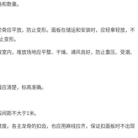
格和数量。
。
龙骨应平放，防止变形。面板在储运和安装时，应轻拿轻放，不
止变形。
放室内，堆放场地应平整、干燥、通风良好，防止重压、受潮、
线应清楚，标高准确。
般间距不大于1米。
整度。各主龙骨的扣齿，也应用麻线拉齐，保证扣面板时不出现