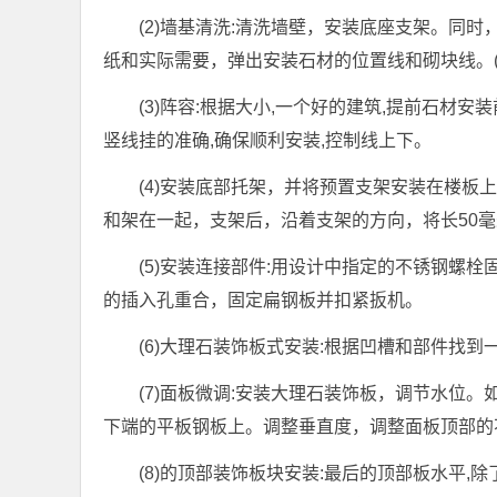
(2)墙基清洗:清洗墙壁，安装底座支架。同
纸和实际需要，弹出安装石材的位置线和砌块线。(st
(3)阵容:根据大小,一个好的建筑,提前石材安
竖线挂的准确,确保顺利安装,控制线上下。
(4)安装底部托架，并将预置支架安装在楼
和架在一起，支架后，沿着支架的方向，将长50
(5)安装连接部件:用设计中指定的不锈钢螺
的插入孔重合，固定扁钢板并扣紧扳机。
(6)大理石装饰板式安装:根据凹槽和部件找
(7)面板微调:安装大理石装饰板，调节水位
下端的平板钢板上。调整垂直度，调整面板顶部的
(8)的顶部装饰板块安装:最后的顶部板水平,