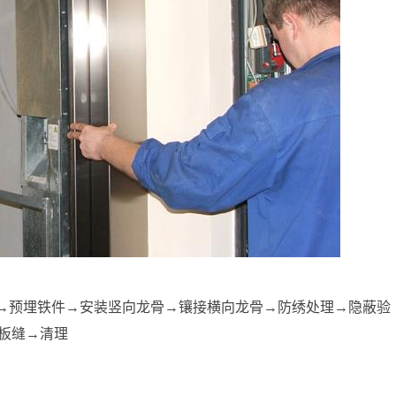
线→预埋铁件→安装竖向龙骨→镶接横向龙骨→防绣处理→隐蔽验
板缝→清理