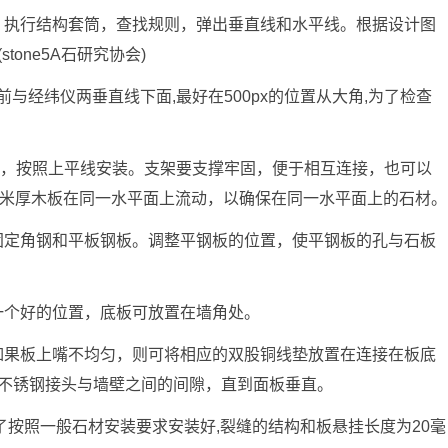
时，执行结构套筒，查找规则，弹出垂直线和水平线。根据设计图
one5A石研究协会)
装前与经纬仪两垂直线下面,最好在500px的位置从大角,为了检查
板上，按照上平线安装。支架要支撑牢固，便于相互连接，也可以
毫米厚木板在同一水平面上流动，以确保在同一水平面上的石材。
栓固定角钢和平板钢板。调整平钢板的位置，使平钢板的孔与石板
到一个好的位置，底板可放置在墙角处。
。如果板上嘴不均匀，则可将相应的双股铜线垫放置在连接在板底
不锈钢接头与墙壁之间的间隙，直到面板垂直。
除了按照一般石材安装要求安装好,裂缝的结构和板悬挂长度为20毫