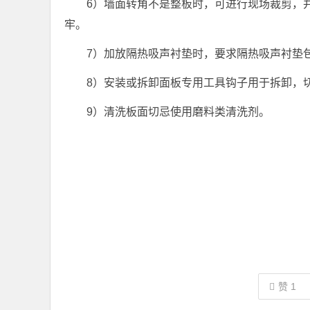
6）墙面转角不是整板时，可进行现场裁剪，
牢。
7）加放隔热吸声衬垫时，要求隔热吸声衬垫
8）安装或拆卸面板专用工具钩子用于拆卸，
9）清洗板面切忌使用磨料类清洗剂。
赞
1